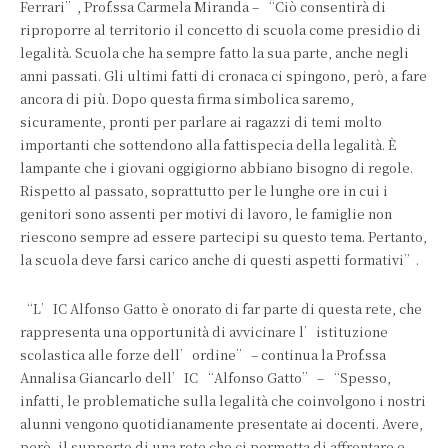
Ferrari”, Prof.ssa Carmela Miranda – “Ciò consentirà di
riproporre al territorio il concetto di scuola come presidio di
legalità. Scuola che ha sempre fatto la sua parte, anche negli
anni passati. Gli ultimi fatti di cronaca ci spingono, però, a fare
ancora di più. Dopo questa firma simbolica saremo,
sicuramente, pronti per parlare ai ragazzi di temi molto
importanti che sottendono alla fattispecia della legalità. È
lampante che i giovani oggigiorno abbiano bisogno di regole.
Rispetto al passato, soprattutto per le lunghe ore in cui i
genitori sono assenti per motivi di lavoro, le famiglie non
riescono sempre ad essere partecipi su questo tema. Pertanto,
la scuola deve farsi carico anche di questi aspetti formativi”.
“L’IC Alfonso Gatto è onorato di far parte di questa rete, che
rappresenta una opportunità di avvicinare l’istituzione
scolastica alle forze dell’ordine” – continua la Prof.ssa
Annalisa Giancarlo dell’IC “Alfonso Gatto” – “Spesso,
infatti, le problematiche sulla legalità che coinvolgono i nostri
alunni vengono quotidianamente presentate ai docenti. Avere,
però, il supporto di una rete che ci permetta di affrontare e