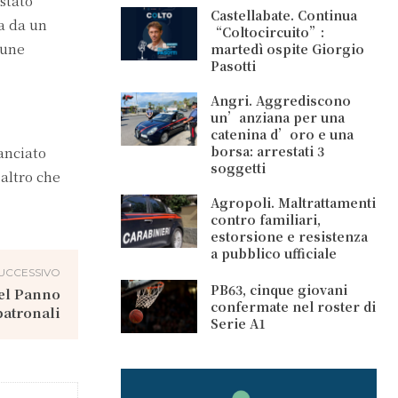
stato
Castellabate. Continua
ta da un
“Coltocircuito”:
mune
martedì ospite Giorgio
Pasotti
Angri. Aggrediscono
un’anziana per una
catenina d’oro e una
borsa: arrestati 3
anciato
soggetti
 altro che
Agropoli. Maltrattamenti
contro familiari,
estorsione e resistenza
a pubblico ufficiale
UCCESSIVO
PB63, cinque giovani
del Panno
confermate nel roster di
 patronali
Serie A1