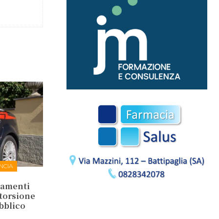
NCIA
tamenti
storsione
ubblico