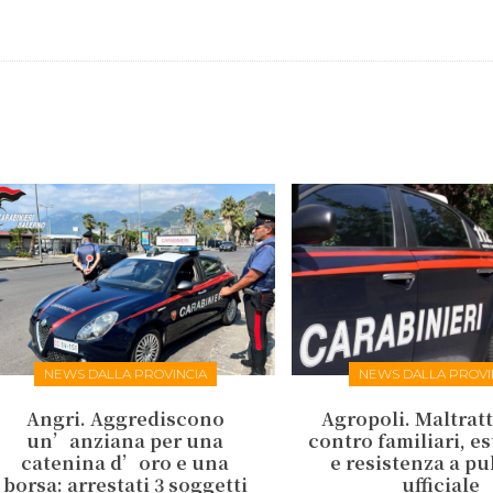
NEWS DALLA PROVINCIA
NEWS DALLA PROVI
Angri. Aggrediscono
Agropoli. Maltrat
un’anziana per una
contro familiari, e
catenina d’oro e una
e resistenza a p
borsa: arrestati 3 soggetti
ufficiale