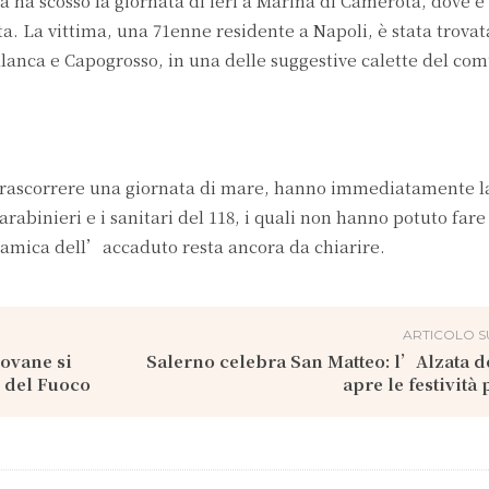
 ha scosso la giornata di ieri a Marina di Camerota, dove è 
sta. La vittima, una 71enne residente a Napoli, è stata trova
Calanca e Capogrosso, in una delle suggestive calette del co
r trascorrere una giornata di mare, hanno immediatamente l
rabinieri e i sanitari del 118, i quali non hanno potuto fare
namica dell’accaduto resta ancora da chiarire.
ARTICOLO S
iovane si
Salerno celebra San Matteo: l’Alzata 
i del Fuoco
apre le festività