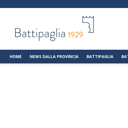
Battipaglia
1929
|
Notizie
dalla
città
di
HOME
NEWS DALLA PROVINCIA
BATTIPAGLIA
BA
Battipaglia