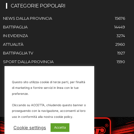
CATEGORIE POPOLARI
NEWS DALLA PROVINCIA
15676
BATTIPAGLIA
14449
IN EVIDENZA
3274
ATTUALITÀ
2960
BATTIPAGLIA TV
1927
SPORT DALLA PROVINCIA
1590
RESTIAMO IN CONTATTO
Questo sito utilizza cookie di terze parti, per finalità
di marketing e fornire servizi in linea con le tue
Email
preferenze.
info@battipaglia1929.it
Cliccando su ACCETTA, chiudendo questo banner o
marketing@battipaglia1929.it
proseguendo con la navigazione, acconsenti al loro
carminegaldi@virgilio.it
uso in conformità alla nostra cookie policy.
Tel. 0828 302801
Cookie settings
Accetta