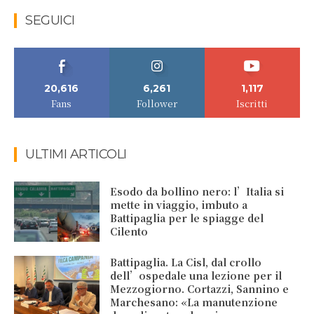
SEGUICI
20,616
6,261
1,117
Fans
Follower
Iscritti
ULTIMI ARTICOLI
Esodo da bollino nero: l’Italia si
mette in viaggio, imbuto a
Battipaglia per le spiagge del
Cilento
Battipaglia. La Cisl, dal crollo
dell’ospedale una lezione per il
Mezzogiorno. Cortazzi, Sannino e
Marchesano: «La manutenzione