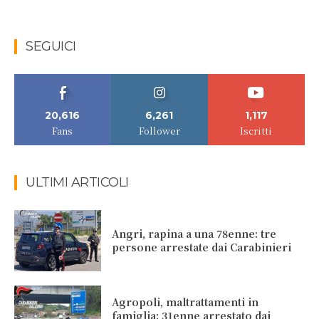
SEGUICI
20,616
6,261
1,117
Fans
Follower
Iscritti
ULTIMI ARTICOLI
Angri, rapina a una 78enne: tre
persone arrestate dai Carabinieri
Agropoli, maltrattamenti in
famiglia: 31enne arrestato dai