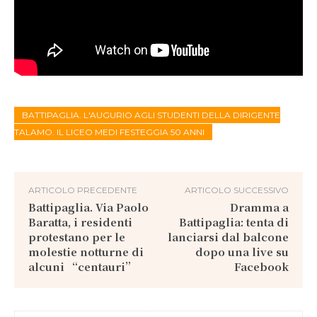
BATTIPAGLIA. L'AUGURIO AGLI STUDENTI DELLA DIRIGENTE
TALAMO. IL LICEO MEDI FESTEGGIA 50 ANNI
ARTICOLO PRECEDENTE
ARTICOLO SUCCESSIVO
Battipaglia. Via Paolo
Dramma a
Baratta, i residenti
Battipaglia: tenta di
protestano per le
lanciarsi dal balcone
molestie notturne di
dopo una live su
alcuni “centauri”
Facebook