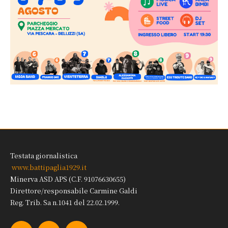
Testata giornalistica
www.battipaglia1929.it
Minerva ASD APS (C.F. 91076630655)
Direttore/responsabile Carmine Galdi
Reg. Trib. Sa n.1041 del 22.02.1999.