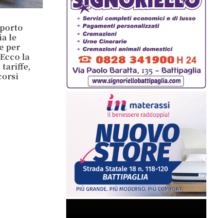
sporto
ia le
e per
 Ecco la
tariffe,
corsi