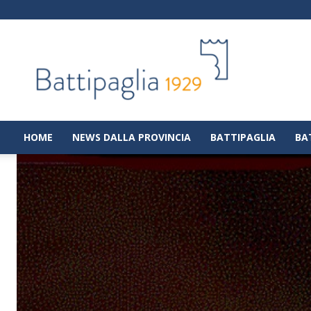
Battipaglia
1929
|
Notizie
dalla
città
di
HOME
NEWS DALLA PROVINCIA
BATTIPAGLIA
BA
Battipaglia