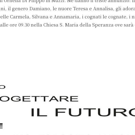
i Ornella Di Filippo in Nuzzi. Ne danno il triste annunzio: i
ni, il genero Damiano, le nuore Teresa e Annalisa, gli adora
elle Carmela, Silvana e Annamaria, i cognati le cognate, i ni
lle ore 09.30 nella Chiesa S. Maria della Speranza ove sarà 