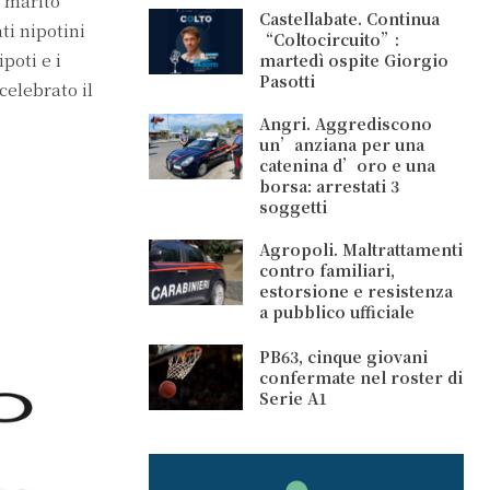
l marito
Castellabate. Continua
ti nipotini
“Coltocircuito”:
poti e i
martedì ospite Giorgio
Pasotti
celebrato il
Angri. Aggrediscono
un’anziana per una
catenina d’oro e una
borsa: arrestati 3
soggetti
Agropoli. Maltrattamenti
contro familiari,
estorsione e resistenza
a pubblico ufficiale
PB63, cinque giovani
confermate nel roster di
Serie A1