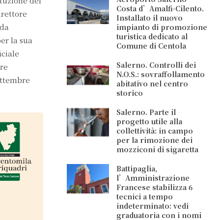
tuzione del
Costa d’Amalfi-Cilento.
irettore
Installato il nuovo
nda
impianto di promozione
turistica dedicato al
er la sua
Comune di Centola
iciale
Salerno. Controlli dei
ure
N.O.S.: sovraffollamento
settembre
abitativo nel centro
storico
Salerno. Parte il
progetto utile alla
collettività: in campo
per la rimozione dei
mozziconi di sigaretta
Battipaglia,
l’Amministrazione
Francese stabilizza 6
tecnici a tempo
indeterminato: vedi
graduatoria con i nomi