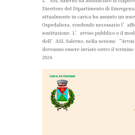
L’ASL Salerno ha annunciato la riapertu
Direttore del Dipartimento di Emergenza 
attualmente in carica ha assunto un nu
Ospedaliera, rendendo necessario l’aff
sostituzione. L’avviso pubblico e il model
dell’ASL Salerno, nella sezione “Avvisi
dovranno essere inviate entro il termine 
2024.