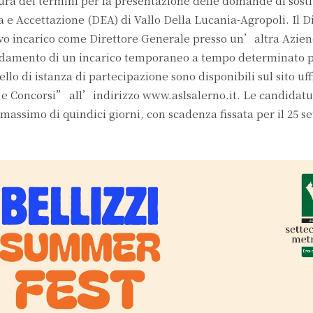
ra dei termini per la presentazione delle domande di sosti
e Accettazione (DEA) di Vallo Della Lucania-Agropoli. Il D
ovo incarico come Direttore Generale presso un’altra Azie
idamento di un incarico temporaneo a tempo determinato p
lo di istanza di partecipazione sono disponibili sul sito uff
 e Concorsi” all’indirizzo www.aslsalerno.it. Le candidat
massimo di quindici giorni, con scadenza fissata per il 25 