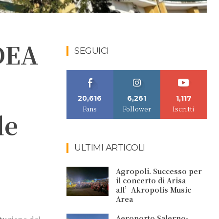
 DEA
SEGUICI
20,616
6,261
1,117
Fans
Follower
Iscritti
de
ULTIMI ARTICOLI
Agropoli. Successo per
il concerto di Arisa
all’Akropolis Music
Area
Aeroporto Salerno-