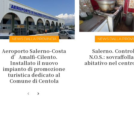
NEWS DALLA PROVINCIA
NEWS DALLA PROVI
Aeroporto Salerno-Costa
Salerno. Control
d’Amalfi-Cilento.
N.O.S.: sovraffol
Installato il nuovo
abitativo nel centr
impianto di promozione
turistica dedicato al
Comune di Centola