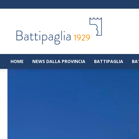
Battipaglia
1929
|
Notizie
dalla
città
di
HOME
NEWS DALLA PROVINCIA
BATTIPAGLIA
BA
Battipaglia