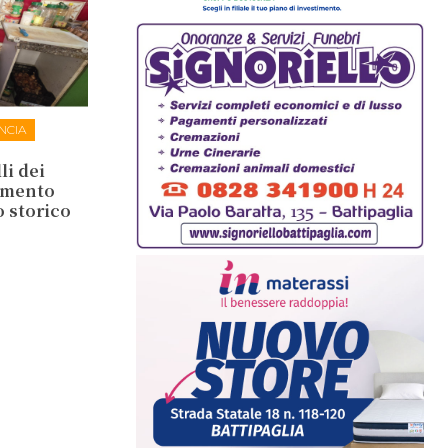
NCIA
li dei
lamento
o storico