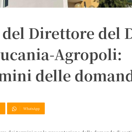
 del Direttore del
Lucania-Agropoli:
ermini delle doman
X
WhatsApp