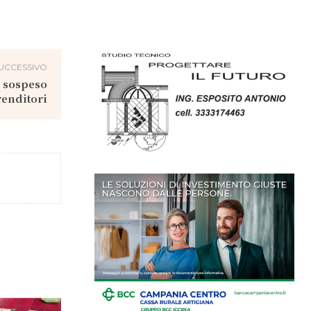
UCCESSIVO
: sospeso
renditori