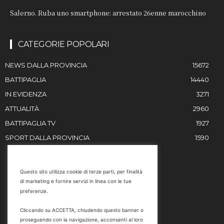
Salerno. Ruba uno smartphone: arrestato 26enne marocchino
CATEGORIE POPOLARI
NEWS DALLA PROVINCIA
15672
BATTIPAGLIA
14440
IN EVIDENZA
3271
ATTUALITÀ
2960
BATTIPAGLIA TV
1927
SPORT DALLA PROVINCIA
1590
RESTIAMO IN CONTATTO
Questo sito utilizza cookie di terze parti, per finalità
di marketing e fornire servizi in linea con le tue
Email
preferenze.
info@battipaglia1929.it
Cliccando su ACCETTA, chiudendo questo banner o
marketing@battipaglia1929.it
proseguendo con la navigazione, acconsenti al loro