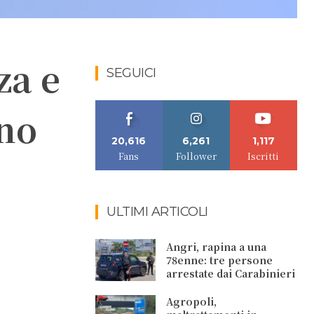
za e
SEGUICI
no
20,616
6,261
1,117
Fans
Follower
Iscritti
ULTIMI ARTICOLI
Angri, rapina a una
78enne: tre persone
arrestate dai Carabinieri
Agropoli,