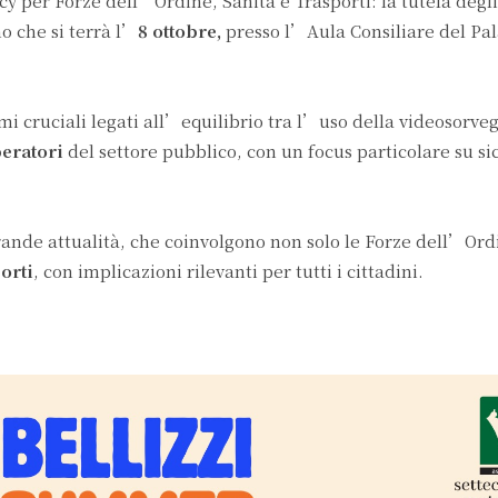
y per Forze dell’Ordine, Sanità e Trasporti: la tutela degli
o che si terrà l’
8 ottobre,
presso l’Aula Consiliare del Pal
mi cruciali legati all’equilibrio tra l’uso della videosorveg
peratori
del settore pubblico, con un focus particolare su si
grande attualità, che coinvolgono non solo le Forze dell’Or
orti
, con implicazioni rilevanti per tutti i cittadini.