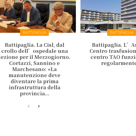
BATTIPAGLIA
BATTIPAGLIA
Battipaglia. La Cisl, dal
Battipaglia. L’As
crollo dell’ospedale una
Centro trasfusiona
lezione per il Mezzogiorno.
centro TAO funz
Cortazzi, Sannino e
regolarment
Marchesano: «La
manutenzione deve
diventare la prima
infrastruttura della
provincia...