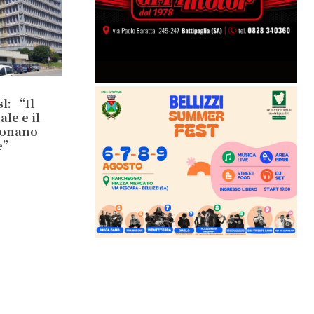
l: “Il
le e il
ionano
e”