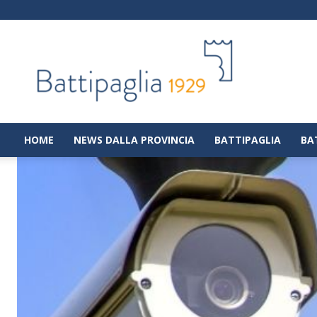
Battipaglia
1929
|
Notizie
dalla
città
di
HOME
NEWS DALLA PROVINCIA
BATTIPAGLIA
BA
Battipaglia