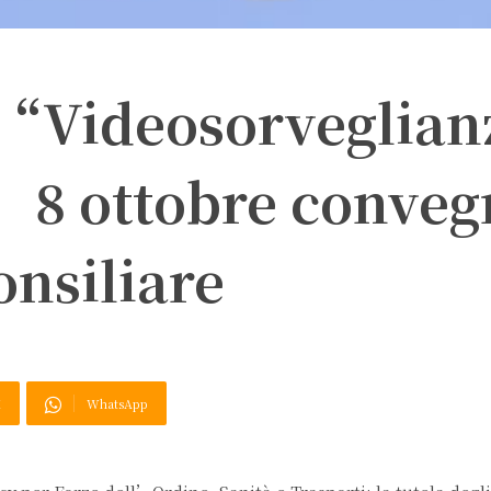
 “Videosorveglian
’8 ottobre conveg
nsiliare
X
WhatsApp