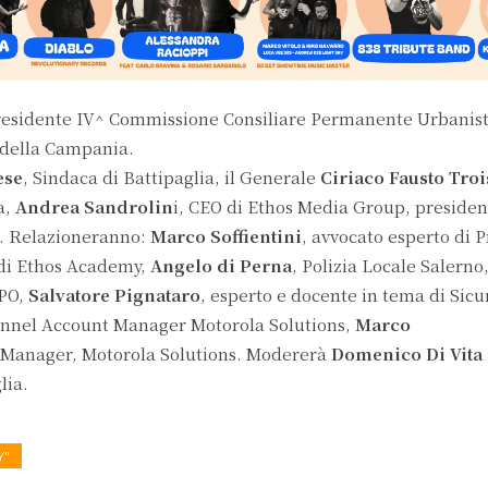
residente IV^ Commissione Consiliare Permanente Urbanist
 della Campania.
ese
, Sindaca di Battipaglia, il Generale
Ciriaco Fausto Troi
a,
Andrea Sandrolin
i, CEO di Ethos Media Group, presiden
m. Relazioneranno:
Marco Soffientini
, avvocato esperto di P
 di Ethos Academy,
Angelo di Perna
, Polizia Locale Salerno
DPO,
Salvatore Pignataro
, esperto e docente in tema di Sic
annel Account Manager Motorola Solutions,
Marco
 Manager, Motorola Solutions. Modererà
Domenico Di Vita
lia.
Y"