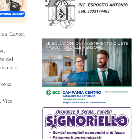
ica, Lavori
si
,
te del
rivacy e
,
urezza
, Vice