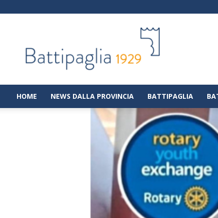
Battipaglia
1929
|
Notizie
dalla
città
di
HOME
NEWS DALLA PROVINCIA
BATTIPAGLIA
BA
Battipaglia