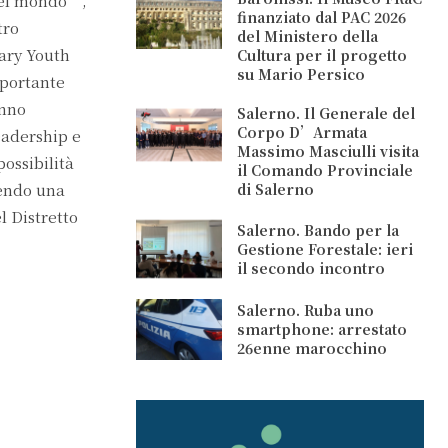
 del mondo”,
finanziato dal PAC 2026
tro
del Ministero della
tary Youth
Cultura per il progetto
su Mario Persico
portante
anno
Salerno. Il Generale del
Corpo D’Armata
eadership e
Massimo Masciulli visita
ossibilità
il Comando Provinciale
vendo una
di Salerno
l Distretto
Salerno. Bando per la
Gestione Forestale: ieri
il secondo incontro
Salerno. Ruba uno
smartphone: arrestato
26enne marocchino