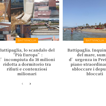
BATTIPAGLIA
BATTIPAGLIA
Battipaglia, lo scandalo del
Battipaglia. Inqu
“Più Europa”:
del mare, sum
l’incompiuta da 38 milioni
d’urgenza in Pref
ridotta a dormitorio tra
piano straordina
rifiuti e contenziosi
sbloccare i depu
milionari
bloccati