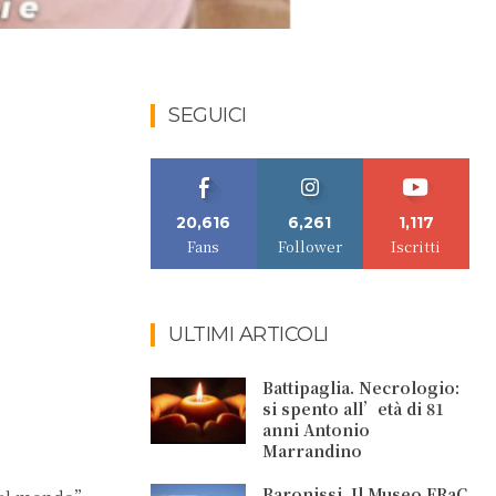
SEGUICI
20,616
6,261
1,117
Fans
Follower
Iscritti
ULTIMI ARTICOLI
Battipaglia. Necrologio:
si spento all’età di 81
anni Antonio
Marrandino
Baronissi. Il Museo FRaC