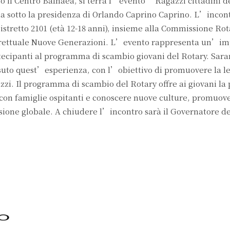
sso il Centro Balnaea, si terrà l’evento “Ragazzi cittadini
ia sotto la presidenza di Orlando Caprino Caprino. L’incon
istretto 2101 (età 12-18 anni), insieme alla Commissione Ro
trettuale Nuove Generazioni. L’evento rappresenta un’im
rtecipanti al programma di scambio giovani del Rotary. Sar
ssuto quest’esperienza, con l’obiettivo di promuovere la l
zzi. Il programma di scambio del Rotary offre ai giovani la p
e con famiglie ospitanti e conoscere nuove culture, promuo
isione globale. A chiudere l’incontro sarà il Governatore de