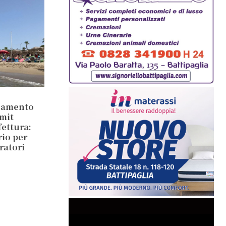
inamento
mit
ettura:
rio per
ratori