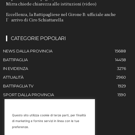
Mirra chiede chiarezza alle istituzioni (video)
Eccellenza, la Battipagliese nel Girone B: ufficiale anche
l’arrivo di Ciro Schiattarella
CATEGORIE POPOLARI
NEWS DALLA PROVINCIA
15688
BATTIPAGLIA
14458
IN EVIDENZA
3276
ATTUALITÀ
2960
BATTIPAGLIA TV
1929
SPORT DALLA PROVINCIA
1590
RESTIAMO IN CONTATTO
Questo sito utilizza cookie di terze parti, per finalità
di marketing e fornire servizi in linea con le tue
Email
preferenze.
info@battipaglia1929.it