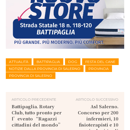
ATTUALITÀ
BATTIPAGLIA
DOG
FESTA DEL CANE
NOTIZIE DALLA PROVINCIA DI SALERNO
PROVINCIA
PROVINCIA DI SALERNO
ARTICOLO PRECEDENTE
ARTICOLO SUCCESSIVO
Battipaglia. Rotary
Asl Salerno.
Club, tutto pronto per
Concorso per 200
l’evento “Ragazzi
infermieri, 10
cittadini del mondo”
fisioterapisti e 10