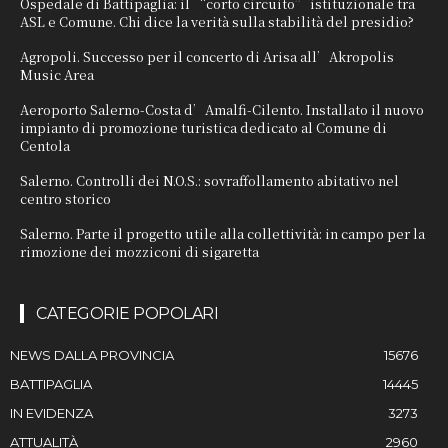
Ospedale di Battipaglia: il “corto circuito” istituzionale tra
ASL e Comune. Chi dice la verità sulla stabilità del presidio?
Agropoli. Successo per il concerto di Arisa all’Akropolis
Music Area
Aeroporto Salerno-Costa d’Amalfi-Cilento. Installato il nuovo
impianto di promozione turistica dedicato al Comune di
Centola
Salerno. Controlli dei N.O.S.: sovraffollamento abitativo nel
centro storico
Salerno. Parte il progetto utile alla collettività: in campo per la
rimozione dei mozziconi di sigaretta
CATEGORIE POPOLARI
NEWS DALLA PROVINCIA
15676
BATTIPAGLIA
14445
IN EVIDENZA
3273
ATTUALITÀ
2960