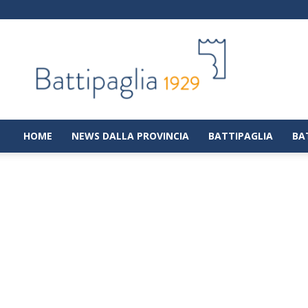
Battipaglia
1929
|
Notizie
dalla
città
di
HOME
NEWS DALLA PROVINCIA
BATTIPAGLIA
BA
Battipaglia