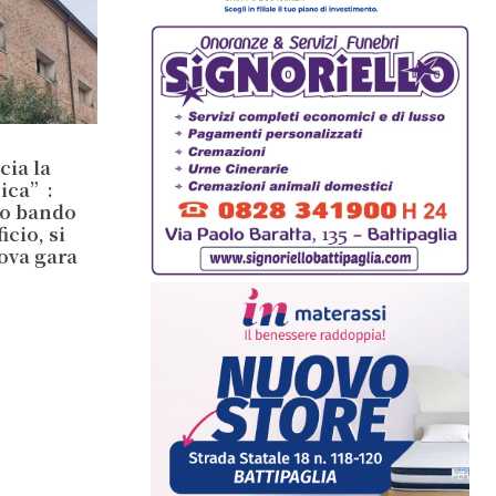
cia la
sica”:
io bando
cio, si
ova gara