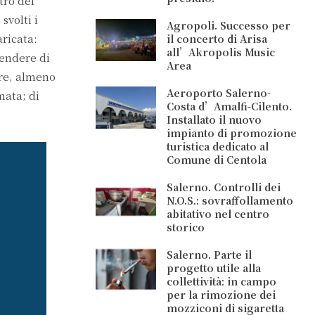
tro del
svolti i
Agropoli. Successo per
aricata:
il concerto di Arisa
all’Akropolis Music
rendere di
Area
ere, almeno
Aeroporto Salerno-
mata; di
Costa d’Amalfi-Cilento.
Installato il nuovo
impianto di promozione
turistica dedicato al
Comune di Centola
Salerno. Controlli dei
N.O.S.: sovraffollamento
abitativo nel centro
storico
Salerno. Parte il
progetto utile alla
collettività: in campo
per la rimozione dei
mozziconi di sigaretta