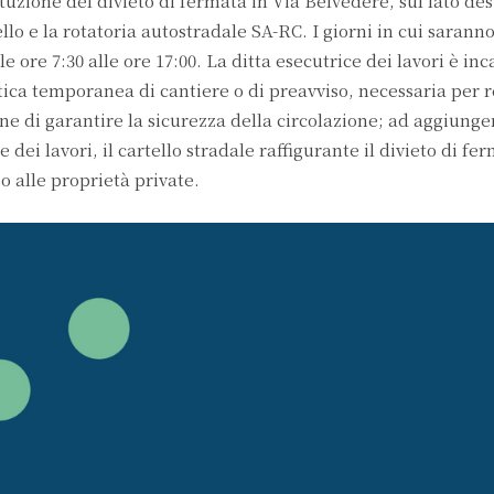
uzione del divieto di fermata in Via Belvedere, sul lato des
lo e la rotatoria autostradale SA-RC. I giorni in cui saranno 
le ore 7:30 alle ore 17:00. La ditta esecutrice dei lavori è inc
tica temporanea di cantiere o di preavviso, necessaria per 
ine di garantire la sicurezza della circolazione; ad aggiung
ei lavori, il cartello stradale raffigurante il divieto di fer
 alle proprietà private.