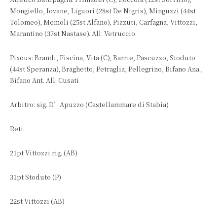
Mongiello, Iovane, Liguori (28st De Nigris), Minguzzi (44st
Tolomeo), Memoli (25st Alfano), Pizzuti, Carfagna, Vittozzi,
Marantino (37st Nastase). All: Vetruccio
Pixous: Brandi, Fiscina, Vita (C), Barrie, Pascuzzo, Stoduto
(44st Speranza), Braghetto, Petraglia, Pellegrino, Bifano Ana.,
Bifano Ant. All: Cusati
Arbitro: sig. D’Apuzzo (Castellammare di Stabia)
Reti:
21pt Vittozzi rig. (AB)
31pt Stoduto (P)
22st Vittozzi (AB)