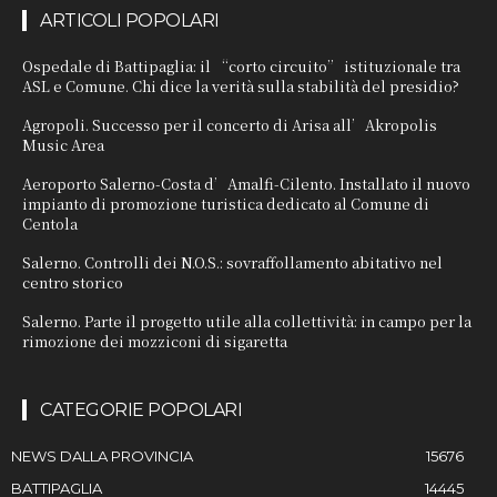
ARTICOLI POPOLARI
Ospedale di Battipaglia: il “corto circuito” istituzionale tra
ASL e Comune. Chi dice la verità sulla stabilità del presidio?
Agropoli. Successo per il concerto di Arisa all’Akropolis
Music Area
Aeroporto Salerno-Costa d’Amalfi-Cilento. Installato il nuovo
impianto di promozione turistica dedicato al Comune di
Centola
Salerno. Controlli dei N.O.S.: sovraffollamento abitativo nel
centro storico
Salerno. Parte il progetto utile alla collettività: in campo per la
rimozione dei mozziconi di sigaretta
CATEGORIE POPOLARI
NEWS DALLA PROVINCIA
15676
BATTIPAGLIA
14445