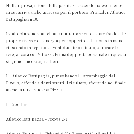
Nella ripresa, il tono della partita s’accende notevolmente,
in cui arriva anche un rosso per il portiere, Primadei. Atletico
Battipaglia in 10.
I gialloblù sono stati chiamati ulteriormente a dare fondo alle
proprie riserve d’energia per sopperire all’uomo in meno,
riuscendo in seguito, al ventiduesimo minuto, a trovare la
rete, ancora con Vittozzi. Prima doppietta personale in questa
stagione, ancora agli albori.
L’Atletico Battipaglia, pur subendo l’arrembaggio del
Pixous, difende a denti stretti il risultato, sfiorando nel finale
anche la terza rete con Pizzuti.
Il Tabellino
Atletico Battipaglia – Pixous 2-1
Atletico Battipaglia: Primadei (C), Zoccola (12st Sorvillo),