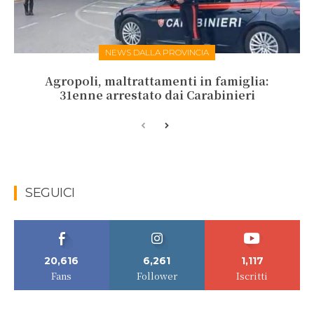
NEWS DALLA PROVINCIA
Agropoli, maltrattamenti in famiglia:
31enne arrestato dai Carabinieri
SEGUICI
20,616
6,261
1,117
Fans
Follower
Iscritti