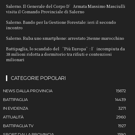
Salerno. Il Generale del Corpo D’Armata Massimo Masciulli
visita il Comando Provinciale di Salerno
Salerno. Bando per la Gestione Forestale: ieri il secondo
incontro
Salerno. Ruba uno smartphone: arrestato 26enne marocchino
Battipaglia, lo scandalo del “Più Europa”: l’incompiuta da
38 milioni ridotta a dormitorio tra rifiuti e contenziosi
milionari
CATEGORIE POPOLARI
NEWS DALLA PROVINCIA
15672
BATTIPAGLIA
14439
IN EVIDENZA
3271
ATTUALITÀ
2960
BATTIPAGLIA TV
1927
SPORT DALLA PROVINCIA
1590