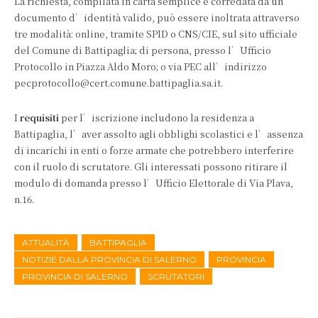
La richiesta, compilata in carta semplice e corredata da un
documento d’identità valido, può essere inoltrata attraverso
tre modalità: online, tramite SPID o CNS/CIE, sul sito ufficiale
del Comune di Battipaglia; di persona, presso l’Ufficio
Protocollo in Piazza Aldo Moro; o via PEC all’indirizzo
pecprotocollo@cert.comune.battipaglia.sa.it.
I
requisiti
per l’iscrizione includono la residenza a
Battipaglia, l’aver assolto agli obblighi scolastici e l’assenza
di incarichi in enti o forze armate che potrebbero interferire
con il ruolo di scrutatore. Gli interessati possono ritirare il
modulo di domanda presso l’Ufficio Elettorale di Via Plava,
n.16.
ATTUALITÀ
BATTIPAGLIA
NOTIZIE DALLA PROVINCIA DI SALERNO
PROVINCIA
PROVINCIA DI SALERNO
SCRUTATORI