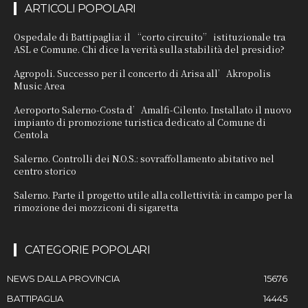
ARTICOLI POPOLARI
Ospedale di Battipaglia: il “corto circuito” istituzionale tra
ASL e Comune. Chi dice la verità sulla stabilità del presidio?
Agropoli. Successo per il concerto di Arisa all’Akropolis
Music Area
Aeroporto Salerno-Costa d’Amalfi-Cilento. Installato il nuovo
impianto di promozione turistica dedicato al Comune di
Centola
Salerno. Controlli dei N.O.S.: sovraffollamento abitativo nel
centro storico
Salerno. Parte il progetto utile alla collettività: in campo per la
rimozione dei mozziconi di sigaretta
CATEGORIE POPOLARI
NEWS DALLA PROVINCIA
15676
BATTIPAGLIA
14445