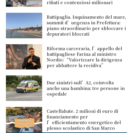
rifiuti e contenziosi milionari
Battipaglia. Inquinamento del mare,
summit d’urgenza in Prefettura:
piano straordinario per sbloccare i
depuratori bloccati
Riforma carceraria, l’appello del
battipagliese Farina al ministro
Nordio: “Valorizzare la dirigenza
per abbattere la recidiva”
Due sinistri sull’A2, coinvolta
anche una bambina: tre persone in
ospedale
Castellabate. 2 milioni di euro di
finanziamento per
l’efficientamento energetico del
plesso scolastico di San Marco