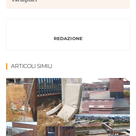
REDAZIONE
ARTICOLI SIMILI