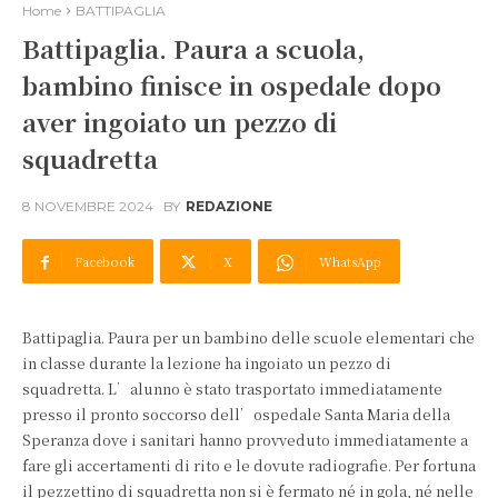
Home
BATTIPAGLIA
Battipaglia. Paura a scuola,
bambino finisce in ospedale dopo
aver ingoiato un pezzo di
squadretta
8 NOVEMBRE 2024
BY
REDAZIONE
Facebook
X
WhatsApp
Battipaglia. Paura per un bambino delle scuole elementari che
in classe durante la lezione ha ingoiato un pezzo di
squadretta. L’alunno è stato trasportato immediatamente
presso il pronto soccorso dell’ospedale Santa Maria della
Speranza dove i sanitari hanno provveduto immediatamente a
fare gli accertamenti di rito e le dovute radiografie. Per fortuna
il pezzettino di squadretta non si è fermato né in gola, né nelle