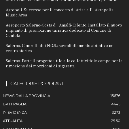
Agropoli. Successo per il concerto di Arisa all’Akropolis
Music Area
Aeroporto Salerno-Costa d’Amalfi-Cilento. Installato il nuovo
impianto di promozione turistica dedicato al Comune di
Centola
Salerno. Controlli dei N.O.S.: sovraffollamento abitativo nel
centro storico
Salerno. Parte il progetto utile alla collettività: in campo per la
rimozione dei mozziconi di sigaretta
CATEGORIE POPOLARI
NEWS DALLA PROVINCIA
15676
BATTIPAGLIA
14445
IN EVIDENZA
3273
ATTUALITÀ
2960
BATTIPAGLIA TV
1927