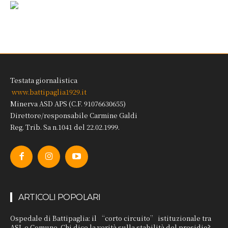
Testata giornalistica
www.battipaglia1929.it
Minerva ASD APS (C.F. 91076630655)
Direttore/responsabile Carmine Galdi
Reg. Trib. Sa n.1041 del 22.02.1999.
ARTICOLI POPOLARI
Ospedale di Battipaglia: il “corto circuito” istituzionale tra
ASL e Comune. Chi dice la verità sulla stabilità del presidio?