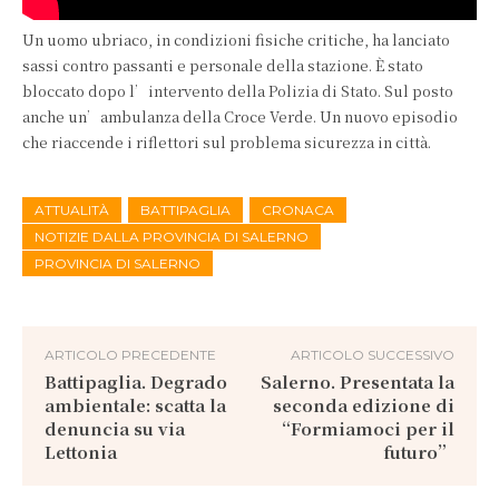
Un uomo ubriaco, in condizioni fisiche critiche, ha lanciato
sassi contro passanti e personale della stazione. È stato
bloccato dopo l’intervento della Polizia di Stato. Sul posto
anche un’ambulanza della Croce Verde. Un nuovo episodio
che riaccende i riflettori sul problema sicurezza in città.
ATTUALITÀ
BATTIPAGLIA
CRONACA
NOTIZIE DALLA PROVINCIA DI SALERNO
PROVINCIA DI SALERNO
ARTICOLO PRECEDENTE
ARTICOLO SUCCESSIVO
Battipaglia. Degrado
Salerno. Presentata la
ambientale: scatta la
seconda edizione di
denuncia su via
“Formiamoci per il
Lettonia
futuro”