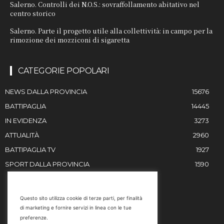
Salerno. Controlli dei N.O.S.: sovraffollamento abitativo nel
centro storico
Salerno. Parte il progetto utile alla collettività: in campo per la
rimozione dei mozziconi di sigaretta
CATEGORIE POPOLARI
NEWS DALLA PROVINCIA
15676
BATTIPAGLIA
14445
IN EVIDENZA
3273
ATTUALITÀ
2960
BATTIPAGLIA TV
1927
SPORT DALLA PROVINCIA
1590
RESTIAMO IN CONTATTO
Questo sito utilizza cookie di terze parti, per finalità
di marketing e fornire servizi in linea con le tue
Email
preferenze.