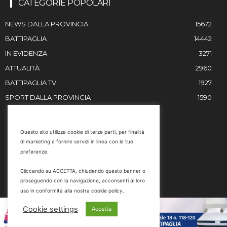
CATEGORIE POPOLARI
NEWS DALLA PROVINCIA
15672
BATTIPAGLIA
14442
IN EVIDENZA
3271
ATTUALITÀ
2960
BATTIPAGLIA TV
1927
SPORT DALLA PROVINCIA
1590
RESTIAMO IN CONTATTO
Questo sito utilizza cookie di terze parti, per finalità
di marketing e fornire servizi in linea con le tue
Email
preferenze.
info@battipaglia1929.it
Cliccando su ACCETTA, chiudendo questo banner o
marketing@battipaglia1929.it
proseguendo con la navigazione, acconsenti al loro
carminegaldi@virgilio.it
uso in conformità alla nostra cookie policy.
Tel. 0828 302801
Cookie settings
Accetta