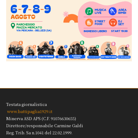
Testata giornalistica
www.battipaglia1929.it
Minerva ASD APS (C.F. 91076630655)
Direttore/responsabile Carmine Galdi
Reg. Trib. Sa n.1041 del 22.02.1999.