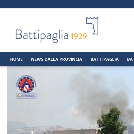
Battipaglia
1929
|
Notizie
dalla
città
di
HOME
NEWS DALLA PROVINCIA
BATTIPAGLIA
BA
Battipaglia