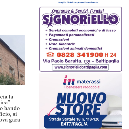
cia la
sica”:
io bando
cio, si
ova gara