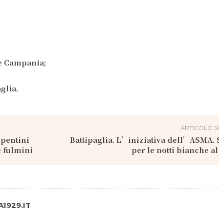
ne Campania;
glia.
ARTICOLO S
epentini
Battipaglia. L’iniziativa dell’ASMA.
 fulmini
per le notti bianche a
1929.IT