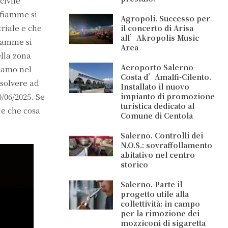
civile
 fiamme si
Agropoli. Successo per
triale e che
il concerto di Arisa
all’Akropolis Music
fiamme si
Area
ella zona
Aeroporto Salerno-
siamo nel
Costa d’Amalfi-Cilento.
ssolvere ad
Installato il nuovo
/06/2025. Se
impianto di promozione
turistica dedicato al
 e che cosa
Comune di Centola
Salerno. Controlli dei
N.O.S.: sovraffollamento
abitativo nel centro
storico
Salerno. Parte il
progetto utile alla
collettività: in campo
per la rimozione dei
mozziconi di sigaretta