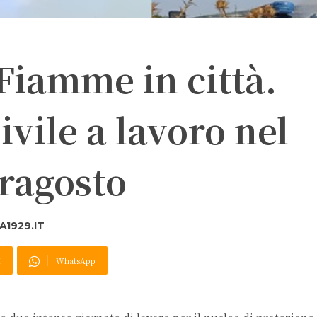
 Fiamme in città.
ivile a lavoro nel
rragosto
1929.IT
X
WhatsApp