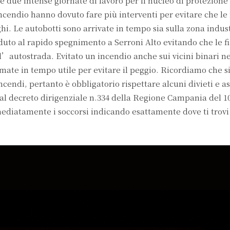
te due intense giornate di lavoro per il nucleo di protezione 
ncendio hanno dovuto fare più interventi per evitare che le
ghi. Le autobotti sono arrivate in tempo sia sulla zona indus
duto al rapido spegnimento a Serroni Alto evitando che le 
l’autostrada. Evitato un incendio anche sui vicini binari n
mate in tempo utile per evitare il peggio. Ricordiamo che 
ncendi, pertanto è obbligatorio rispettare alcuni divieti e a
dal decreto dirigenziale n.334 della Regione Campania del 10
ediatamente i soccorsi indicando esattamente dove ti trovi