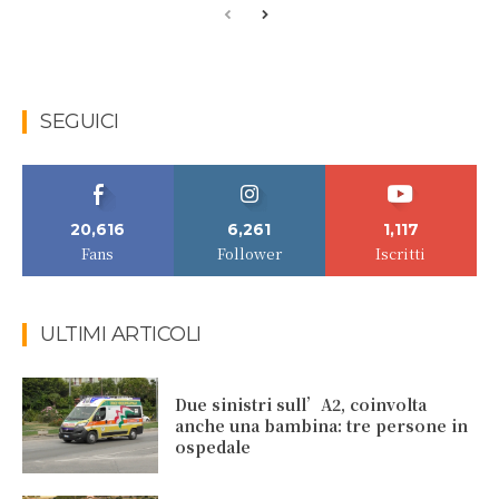
SEGUICI
20,616
6,261
1,117
Fans
Follower
Iscritti
ULTIMI ARTICOLI
Due sinistri sull’A2, coinvolta
anche una bambina: tre persone in
ospedale