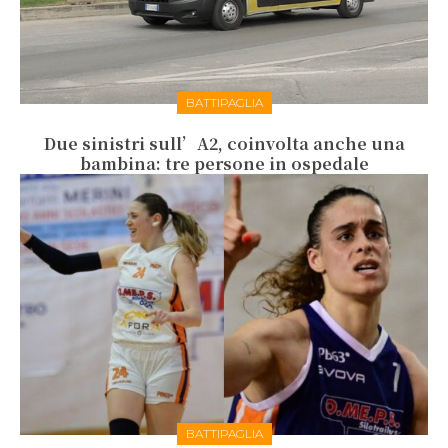
BATTIPAGLIA
Due sinistri sull’A2, coinvolta anche una
bambina: tre persone in ospedale
BATTIPAGLIA