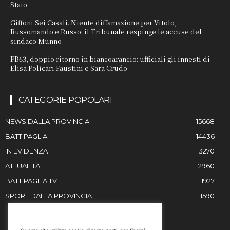
Stato
Giffoni Sei Casali. Niente diffamazione per Vitolo,
Russomando e Russo: il Tribunale respinge le accuse del
sindaco Munno
PB63, doppio ritorno in biancoarancio: ufficiali gli innesti di
Elisa Policari Faustini e Sara Crudo
CATEGORIE POPOLARI
NEWS DALLA PROVINCIA
15668
BATTIPAGLIA
14436
IN EVIDENZA
3270
ATTUALITÀ
2960
BATTIPAGLIA TV
1927
SPORT DALLA PROVINCIA
1590
RESTIAMO IN CONTATTO