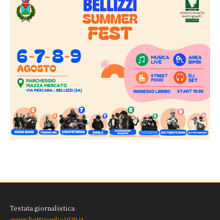
Testata giornalistica
www.battipaglia1929.it