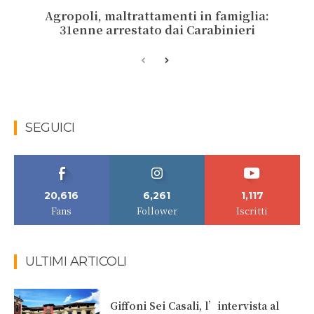
Agropoli, maltrattamenti in famiglia:
31enne arrestato dai Carabinieri
SEGUICI
20,616
6,261
1,117
Fans
Follower
Iscritti
ULTIMI ARTICOLI
Giffoni Sei Casali, l’intervista al