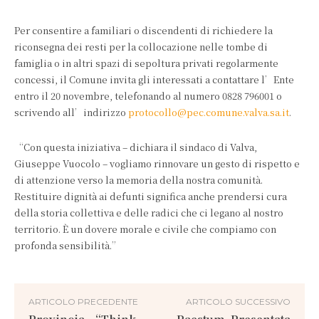
Per consentire a familiari o discendenti di richiedere la
riconsegna dei resti per la collocazione nelle tombe di
famiglia o in altri spazi di sepoltura privati regolarmente
concessi, il Comune invita gli interessati a contattare l’Ente
entro il 20 novembre, telefonando al numero 0828 796001 o
scrivendo all’indirizzo
protocollo@pec.comune.valva.sa.it
.
“Con questa iniziativa – dichiara il sindaco di Valva,
Giuseppe Vuocolo – vogliamo rinnovare un gesto di rispetto e
di attenzione verso la memoria della nostra comunità.
Restituire dignità ai defunti significa anche prendersi cura
della storia collettiva e delle radici che ci legano al nostro
territorio. È un dovere morale e civile che compiamo con
profonda sensibilità.”
ARTICOLO PRECEDENTE
ARTICOLO SUCCESSIVO
Provincia. “Think
Paestum. Presentata