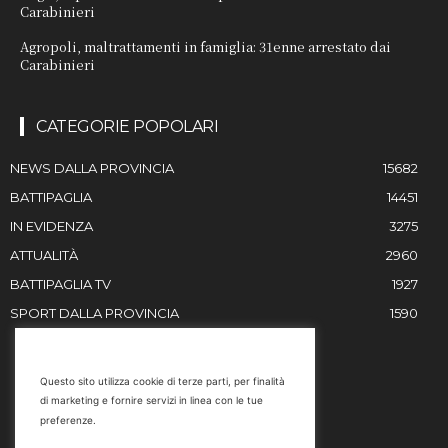
Carabinieri
Agropoli, maltrattamenti in famiglia: 31enne arrestato dai
Carabinieri
CATEGORIE POPOLARI
NEWS DALLA PROVINCIA
15682
BATTIPAGLIA
14451
IN EVIDENZA
3275
ATTUALITÀ
2960
BATTIPAGLIA TV
1927
SPORT DALLA PROVINCIA
1590
RESTIAMO IN CONTATTO
Questo sito utilizza cookie di terze parti, per finalità
di marketing e fornire servizi in linea con le tue
Email
preferenze.
info@battipaglia1929.it