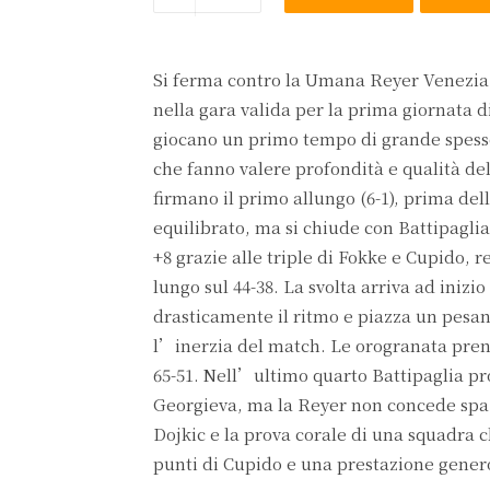
Si ferma contro la Umana Reyer Venezia l
nella gara valida per la prima giornata 
giocano un primo tempo di grande spesso
che fanno valere profondità e qualità de
firmano il primo allungo (6-1), prima del
equilibrato, ma si chiude con Battipaglia
+8 grazie alle triple di Fokke e Cupido, r
lungo sul 44-38. La svolta arriva ad inizi
drasticamente il ritmo e piazza un pesan
l’inerzia del match. Le orogranata prend
65-51. Nell’ultimo quarto Battipaglia pr
Georgieva, ma la Reyer non concede spazi 
Dojkic e la prova corale di una squadra ch
punti di Cupido e una prestazione genero