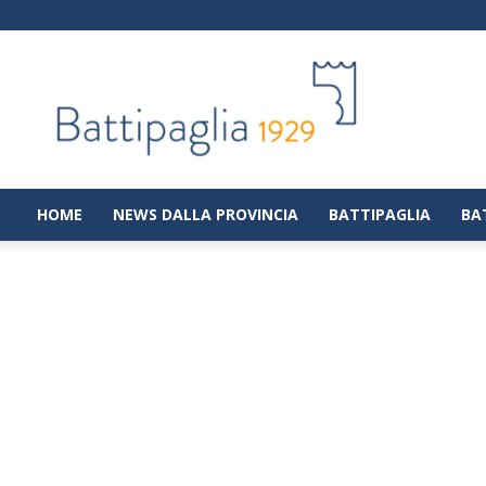
Battipaglia
1929
|
Notizie
dalla
città
di
HOME
NEWS DALLA PROVINCIA
BATTIPAGLIA
BA
Battipaglia