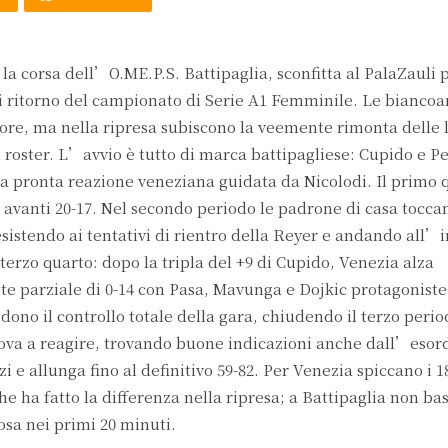
a corsa dell’O.ME.P.S. Battipaglia, sconfitta al PalaZauli p
di ritorno del campionato di Serie A1 Femminile. Le biancoa
re, ma nella ripresa subiscono la veemente rimonta delle 
l roster. L’avvio è tutto di marca battipagliese: Cupido e P
la pronta reazione veneziana guidata da Nicolodi. Il primo 
 avanti 20-17. Nel secondo periodo le padrone di casa tocca
esistendo ai tentativi di rientro della Reyer e andando all’i
o terzo quarto: dopo la tripla del +9 di Cupido, Venezia alza
te parziale di 0-14 con Pasa, Mavunga e Dojkic protagoniste
ono il controllo totale della gara, chiudendo il terzo perio
ova a reagire, trovando buone indicazioni anche dall’esord
e allunga fino al definitivo 59-82. Per Venezia spiccano i 1
e ha fatto la differenza nella ripresa; a Battipaglia non bas
sa nei primi 20 minuti.