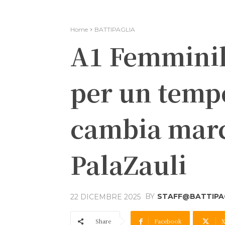
Home
BATTIPAGLIA
A1 Femminile
per un tempo
cambia marci
PalaZauli
BY
STAFF@BATTIPAG
22 DICEMBRE 2025
Share
Facebook