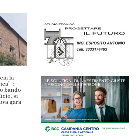
cia la
sica”:
io bando
cio, si
ova gara