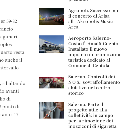
Agropoli. Successo per
il concerto di Arisa
er 59-82
all’Akropolis Music
Area
rancio
lagunari,
Aeroporto Salerno-
Costa d’Amalfi-Cilento.
eoples
Installato il nuovo
quarto resta
impianto di promozione
no anche il
turistica dedicato al
Comune di Centola
ntervallo
Salerno. Controlli dei
N.O.S.: sovraffollamento
, ribaltando
abitativo nel centro
do avanti
storico
io di
Salerno. Parte il
8 punti di
progetto utile alla
tano i 17
collettività: in campo
per la rimozione dei
mozziconi di sigaretta