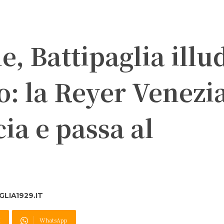
, Battipaglia illu
: la Reyer Venezi
a e passa al
LIA1929.IT
X
WhatsApp