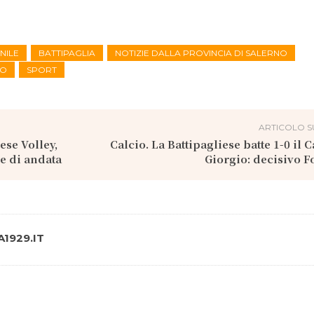
NILE
BATTIPAGLIA
NOTIZIE DALLA PROVINCIA DI SALERNO
NO
SPORT
ARTICOLO S
ese Volley,
Calcio. La Battipagliese batte 1-0 il 
e di andata
Giorgio: decisivo 
1929.IT