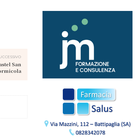
UCCESSIVO
Castel San
Formicola