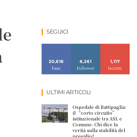
de
SEGUICI
a
20,616
6,261
1,117
Fans
Follower
Iscritti
ULTIMI ARTICOLI
Ospedale di Battipaglia:
il “corto circuito”
istituzionale tra ASL e
Comune. Chi dice la
verità sulla stabilità del
presidio?