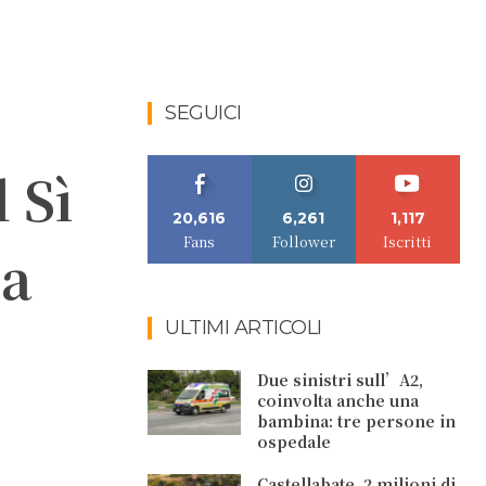
SEGUICI
 Sì
20,616
6,261
1,117
Fans
Follower
Iscritti
la
ULTIMI ARTICOLI
Due sinistri sull’A2,
coinvolta anche una
bambina: tre persone in
ospedale
Castellabate. 2 milioni di