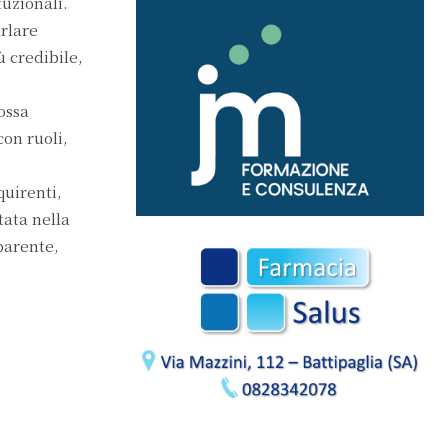
tuzionali.
rlare
ù credibile,
ossa
con ruoli,
quirenti,
tata nella
parente,