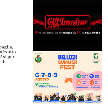
paglia,
onfronto
Asl per
 di
e”