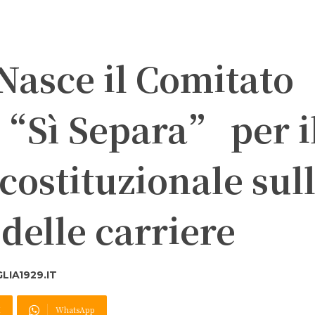
 Nasce il Comitato
 “Sì Separa” per il
 costituzionale sul
delle carriere
IA1929.IT
X
WhatsApp