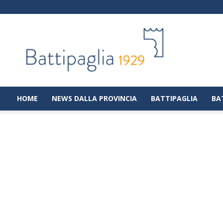
Battipaglia
1929
|
Notizie
dalla
città
di
HOME
NEWS DALLA PROVINCIA
BATTIPAGLIA
BA
Battipaglia