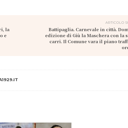
ARTICOLO S
i, la
Battipaglia. Carnevale in città. Do
o e
edizione di Giù la Maschera con la sf
carri. Il Comune vara il piano traff
or
1929.IT