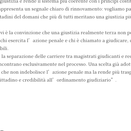
 giustizia e rende il sistema più coerente con i principi costi
appresenta un segnale chiaro di rinnovamento: vogliamo pa
ttadini del domani che più di tutti meritano una giustizia pi
 vi è la convinzione che una giustizia realmente terza non p
chi esercita l’azione penale e chi è chiamato a giudicare, 
ili.
 la separazione delle carriere tra magistrati giudicanti e re
incontrano esclusivamente nel processo. Una scelta già adot
, che non indebolisce l’azione penale ma la rende più tras
 cittadino e credibilità all’ordinamento giudiziario”.