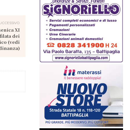
UCCESSIVO
menica XI
ilata dei
ico (vedi
dinanza)