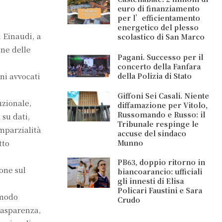
euro di finanziamento
per l’efficientamento
energetico del plesso
i Einaudi, a
scolastico di San Marco
one delle
Pagani. Successo per il
concerto della Fanfara
della Polizia di Stato
ni avvocati
Giffoni Sei Casali. Niente
uzionale,
diffamazione per Vitolo,
Russomando e Russo: il
su dati,
Tribunale respinge le
imparzialità
accuse del sindaco
tto
Munno
PB63, doppio ritorno in
one sul
biancoarancio: ufficiali
gli innesti di Elisa
Policari Faustini e Sara
 modo
Crudo
trasparenza,