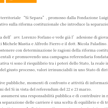
to territoriale “Sì Separa”, promosso dalla Fondazione Luig
ivo sulla riforma costituzionale che introduce la separazi
iva dell’avv. Lorenzo Forlano e vede già l’adesione di giova
cati Michele Mastia e Alfredo Fierro e il dott. Nicola Paladino.
stenere con determinazione le ragioni della riforma costit
umentali e promuovendo una campagna referendaria fondata 
tiva vi sono il riequilibrio tra i poteri dello Stato, la reale 
del giusto processo, valori irrinunciabili in uno Stato di diri
tive pubbliche, momenti di confronto e attività di informazi
ioni del Sì in vista del referendum del 22 e 23 marzo.
 assumersi una responsabilità pubblica e di contribuire in
 separazione delle carriere è una scelta di equilibrio e di 