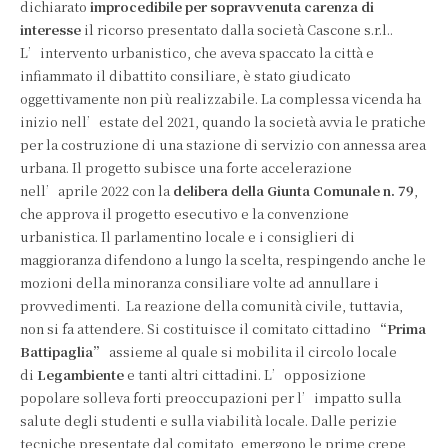
dichiarato
improcedibile per sopravvenuta carenza di
interesse
il ricorso presentato dalla società Cascone s.r.l..
L’intervento urbanistico, che aveva spaccato la città e
infiammato il dibattito consiliare, è stato giudicato
oggettivamente non più realizzabile. La complessa vicenda ha
inizio nell’estate del 2021, quando la società avvia le pratiche
per la costruzione di una stazione di servizio con annessa area
urbana. Il progetto subisce una forte accelerazione
nell’aprile 2022 con la
delibera della Giunta Comunale n. 79
,
che approva il progetto esecutivo e la convenzione
urbanistica. Il parlamentino locale e i consiglieri di
maggioranza difendono a lungo la scelta, respingendo anche le
mozioni della minoranza consiliare volte ad annullare i
provvedimenti. La reazione della comunità civile, tuttavia,
non si fa attendere. Si costituisce il comitato cittadino
“Prima
Battipaglia”
assieme al quale si mobilita il circolo locale
di
Legambiente
e tanti altri cittadini. L’opposizione
popolare solleva forti preoccupazioni per l’impatto sulla
salute degli studenti e sulla viabilità locale. Dalle perizie
tecniche presentate dal comitato, emergono le prime crepe