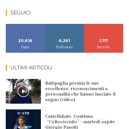
SEGUICI
20,616
6,261
1,117
Fans
Follower
Iscritti
ULTIMI ARTICOLI
Battipaglia premia le sue
eccellenze: riconoscimenti a
personalità che hanno lasciato il
segno (video)
Castellabate. Continua
“Coltocircuito”: martedì ospite
Giorgio Pasotti