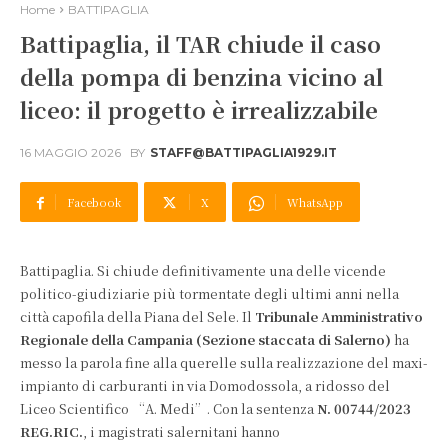
Home
BATTIPAGLIA
Battipaglia, il TAR chiude il caso
della pompa di benzina vicino al
liceo: il progetto è irrealizzabile
16 MAGGIO 2026
BY
STAFF@BATTIPAGLIA1929.IT
Facebook
X
WhatsApp
Battipaglia. Si chiude definitivamente una delle vicende
politico-giudiziarie più tormentate degli ultimi anni nella
città capofila della Piana del Sele. Il
Tribunale Amministrativo
Regionale della Campania (Sezione staccata di Salerno)
ha
messo la parola fine alla querelle sulla realizzazione del maxi-
impianto di carburanti in via Domodossola, a ridosso del
Liceo Scientifico “A. Medi”. Con la sentenza
N. 00744/2023
REG.RIC.
, i magistrati salernitani hanno