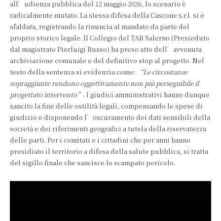
all’udienza pubblica del 12 maggio 2026, lo scenario è
radicalmente mutato. La stessa difesa della Cascone s.r.l. si è
sfaldata, registrando la rinuncia al mandato da parte del
proprio storico legale. Il Collegio del TAR Salerno (Presieduto
dal magistrato Pierluigi Russo) ha preso atto dell’avvenuta
archiviazione comunale e del definitivo stop al progetto. Nel
testo della sentenza si evidenzia come:
“Le circostanze
sopraggiunte rendono oggettivamente non più perseguibile il
progettato intervento”
. I giudici amministrativi hanno dunque
sancito la fine delle ostilità legali, compensando le spese di
giudizio e disponendo l’oscuramento dei dati sensibili della
società e dei riferimenti geografici a tutela della riservatezza
delle parti. Per i comitati e i cittadini che per anni hanno
presidiato il territorio a difesa della salute pubblica, si tratta
del sigillo finale che sancisce lo scampato pericolo.