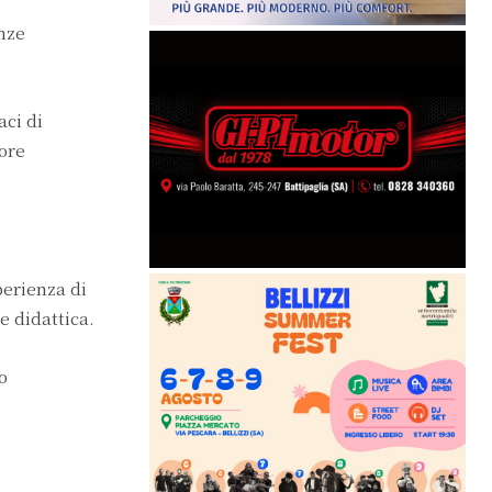
enze
aci di
tore
perienza di
e didattica.
o