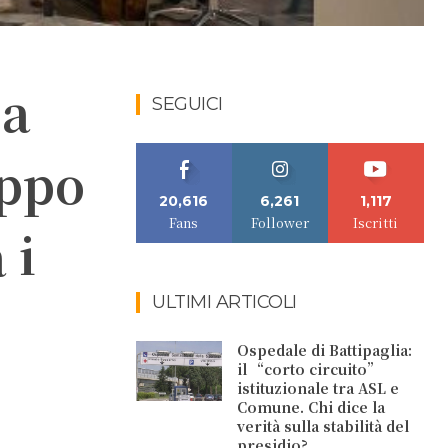
 a
SEGUICI
uppo
20,616
6,261
1,117
Fans
Follower
Iscritti
 i
ULTIMI ARTICOLI
Ospedale di Battipaglia:
il “corto circuito”
istituzionale tra ASL e
Comune. Chi dice la
verità sulla stabilità del
presidio?