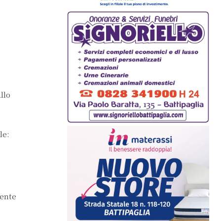
llo
le:
gente