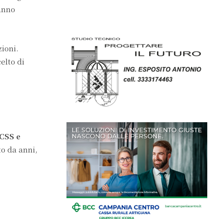
anno
ioni.
elto di
CSS e
to da anni,