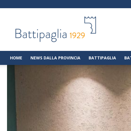
Battipaglia
1929
|
Notizie
dalla
città
di
HOME
NEWS DALLA PROVINCIA
BATTIPAGLIA
BA
Battipaglia