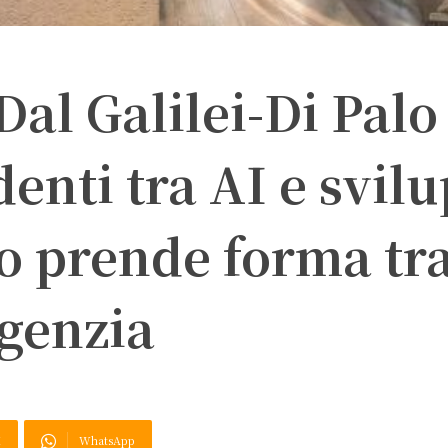
Dal Galilei-Di Palo
denti tra AI e svil
ro prende forma tra
agenzia
X
WhatsApp