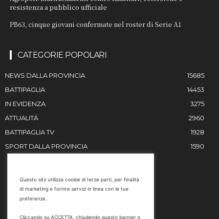
resistenza a pubblico ufficiale
PB63, cinque giovani confermate nel roster di Serie A1
CATEGORIE POPOLARI
NEWS DALLA PROVINCIA
15685
BATTIPAGLIA
14453
IN EVIDENZA
3275
ATTUALITÀ
2960
BATTIPAGLIA TV
1928
SPORT DALLA PROVINCIA
1590
RESTIAMO IN CONTATTO
Questo sito utilizza cookie di terze parti, per finalità
di marketing e fornire servizi in linea con le tue
Email
preferenze.
info@battipaglia1929.it
Cliccando su ACCETTA, chiudendo questo banner o