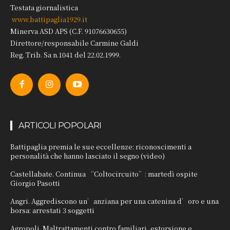
Testata giornalistica
www.battipaglia1929.it
Minerva ASD APS (C.F. 91076630655)
Direttore/responsabile Carmine Galdi
Reg. Trib. Sa n.1041 del 22.02.1999.
ARTICOLI POPOLARI
Battipaglia premia le sue eccellenze: riconoscimenti a
personalità che hanno lasciato il segno (video)
Castellabate. Continua “Coltocircuito”: martedì ospite
Giorgio Pasotti
Angri. Aggrediscono un’anziana per una catenina d’oro e una
borsa: arrestati 3 soggetti
Agropoli. Maltrattamenti contro familiari, estorsione e