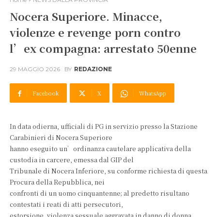
Nocera Superiore. Minacce,
violenze e revenge porn contro
l’ex compagna: arrestato 50enne
29 MAGGIO 2026
BY
REDAZIONE
Facebook
X
WhatsApp
In data odierna, ufficiali di PG in servizio presso la Stazione
Carabinieri di Nocera Superiore
hanno eseguito un’ordinanza cautelare applicativa della
custodia in carcere, emessa dal GIP del
Tribunale di Nocera Inferiore, su conforme richiesta di questa
Procura della Repubblica, nei
confronti di un uomo cinquantenne; al predetto risultano
contestati i reati di atti persecutori,
estorsione, violenza sessuale aggravata in danno di donna