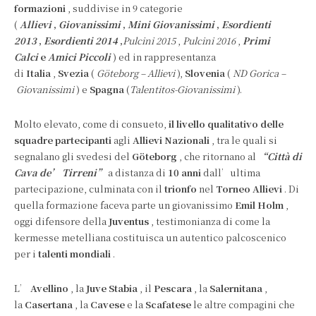
formazioni
, suddivise in 9 categorie
(
Allievi
,
Giovanissimi
,
Mini Giovanissimi
,
Esordienti
2013
,
Esordienti 2014
,
Pulcini 2015
,
Pulcini 2016
,
Primi
Calci
e
Amici Piccoli
) ed in rappresentanza
di
Italia
,
Svezia
(
Göteborg – Allievi
),
Slovenia
(
ND Gorica –
Giovanissimi
) e
Spagna
(
Talentitos-Giovanissimi
).
Molto elevato, come di consueto,
il livello qualitativo delle
squadre partecipanti
agli
Allievi Nazionali
, tra le quali si
segnalano gli svedesi del
Göteborg
, che ritornano al
“Città di
Cava de’ Tirreni”
a distanza di
10 anni
dall’ultima
partecipazione, culminata con il
trionfo
nel
Torneo Allievi
. Di
quella formazione faceva parte un giovanissimo
Emil Holm
,
oggi difensore della
Juventus
, testimonianza di come la
kermesse metelliana costituisca un autentico palcoscenico
per i
talenti mondiali
.
L’
Avellino
, la
Juve Stabia
, il
Pescara
, la
Salernitana
,
la
Casertana
, la
Cavese
e la
Scafatese
le altre compagini che