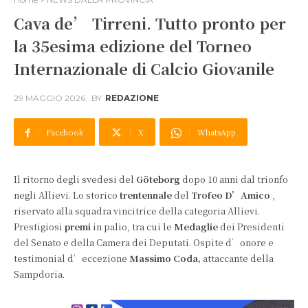
Cava de’ Tirreni. Tutto pronto per
la 35esima edizione del Torneo
Internazionale di Calcio Giovanile
29 MAGGIO 2026
BY
REDAZIONE
Facebook
X
WhatsApp
Il ritorno degli svedesi del
Göteborg
dopo 10 anni dal trionfo
negli Allievi. Lo storico
trentennale
del
Trofeo D’Amico
,
riservato alla squadra vincitrice della categoria Allievi.
Prestigiosi
premi
in palio, tra cui le
Medaglie
dei Presidenti
del Senato e della Camera dei Deputati. Ospite d’onore e
testimonial d’eccezione
Massimo Coda,
attaccante della
Sampdoria.