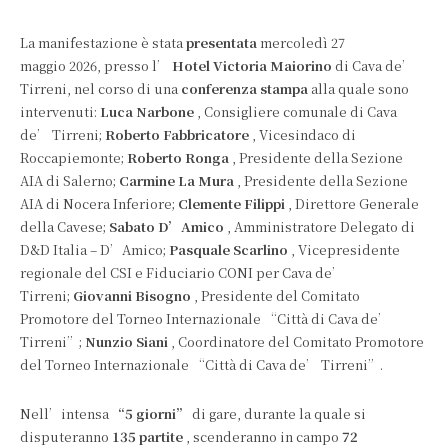
La manifestazione è stata
presentata
mercoledì 27
maggio 2026, presso l’
Hotel Victoria Maiorino
di Cava de’
Tirreni, nel corso di una
conferenza stampa
alla quale sono
intervenuti:
Luca Narbone
, Consigliere comunale di Cava
de’ Tirreni;
Roberto Fabbricatore
, Vicesindaco di
Roccapiemonte;
Roberto Ronga
, Presidente della Sezione
AIA di Salerno;
Carmine La Mura
, Presidente della Sezione
AIA di Nocera Inferiore;
Clemente Filippi
, Direttore Generale
della Cavese;
Sabato D’Amico
, Amministratore Delegato di
D&D Italia – D’Amico;
Pasquale Scarlino
, Vicepresidente
regionale del CSI e Fiduciario CONI per Cava de’
Tirreni;
Giovanni Bisogno
, Presidente del Comitato
Promotore del Torneo Internazionale “Città di Cava de’
Tirreni”;
Nunzio Siani
, Coordinatore del Comitato Promotore
del Torneo Internazionale “Città di Cava de’ Tirreni”.
Nell’intensa
“5 giorni”
di gare, durante la quale si
disputeranno
135 partite
, scenderanno in campo
72