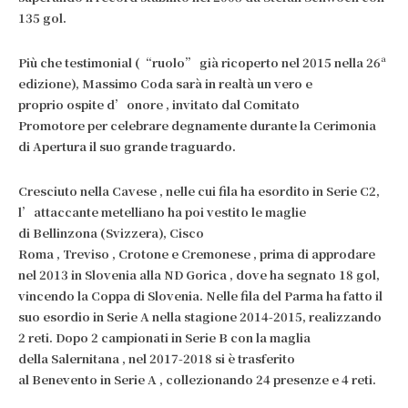
135 gol.
Più che testimonial (“ruolo” già ricoperto nel 2015 nella 26ª
edizione),
Massimo Coda
sarà in realtà un vero e
proprio
ospite d’onore
, invitato dal
Comitato
Promotore
per celebrare degnamente durante la
Cerimonia
di Apertura
il suo grande traguardo.
Cresciuto nella
Cavese
, nelle cui fila ha esordito in Serie C2,
l’attaccante metelliano ha poi vestito le maglie
di
Bellinzona
(Svizzera),
Cisco
Roma
,
Treviso
,
Crotone
e
Cremonese
, prima di approdare
nel 2013 in
Slovenia
alla
ND Gorica
, dove ha segnato 18 gol,
vincendo la Coppa di Slovenia. Nelle fila del
Parma
ha fatto il
suo esordio in
Serie A
nella stagione 2014-2015, realizzando
2 reti. Dopo 2 campionati in
Serie B
con la maglia
della
Salernitana
, nel 2017-2018 si è trasferito
al
Benevento
in
Serie A
, collezionando 24 presenze e 4 reti.