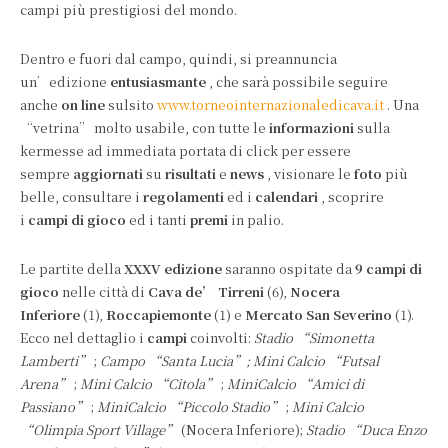
campi più prestigiosi del mondo.
Dentro e fuori dal campo, quindi, si preannuncia
un’edizione
entusiasmante
, che sarà possibile seguire
anche
on line
sulsito
www.torneointernazionaledicava.it
. Una
“vetrina” molto usabile, con tutte le
informazioni
sulla
kermesse ad immediata portata di click per essere
sempre
aggiornati
su
risultati
e
news
, visionare le
foto
più
belle, consultare i
regolamenti
ed i
calendari
, scoprire
i
campi di gioco
ed i tanti
premi
in palio.
Le partite della
XXXV edizione
saranno ospitate da
9
campi di
gioco
nelle città di
Cava de’ Tirreni
(6),
Nocera
Inferiore
(1),
Roccapiemonte
(1) e
Mercato San Severino
(1).
Ecco nel dettaglio i
campi
coinvolti:
Stadio “Simonetta
Lamberti”
;
Campo “Santa Lucia”; Mini Calcio “Futsal
Arena”
;
Mini Calcio “Citola”
;
MiniCalcio “Amici di
Passiano”
;
MiniCalcio “Piccolo Stadio”
;
Mini Calcio
“Olimpia Sport Village”
(Nocera Inferiore);
Stadio “Duca Enzo