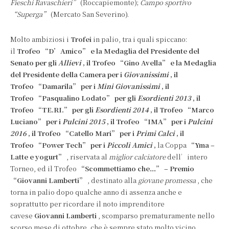
Fieschi Ravaschieri”
(Roccapiemonte);
Campo sportivo
“Superga”
(Mercato San Severino).
Molto ambiziosi i
Trofei
in palio, tra i quali spiccano:
il
Trofeo
“D’Amico”
e la
Medaglia del Presidente del
Senato
per gli
Allievi
, il Trofeo
“Gino Avella”
e la
Medaglia
del Presidente della Camera
per i
Giovanissimi
, il
Trofeo
“Damarila”
per i
Mini Giovanissimi
, il
Trofeo
“Pasqualino Lodato”
per gli
Esordienti 2013
,
il
Trofeo
“TE.RI.”
per gli
Esordienti 2014
, il Trofeo
“Marco
Luciano”
per i
Pulcini 2015
, il Trofeo
“IMA”
per i
Pulcini
2016
,
il Trofeo
“Catello Mari”
per i
Primi Calci
, il
Trofeo
“Power Tech”
per i
Piccoli Amici
,
la Coppa
“Yma –
Latte e yogurt”
, riservata al
miglior calciatore
dell’intero
Torneo, ed il Trofeo
“Scommettiamo che…” – Premio
“Giovanni Lamberti”
, destinato alla
giovane promessa
, che
torna in palio dopo qualche anno di assenza anche e
soprattutto per ricordare il noto imprenditore
cavese
Giovanni Lamberti
, scomparso prematuramente nello
scorso mese di ottobre, che è sempre stato molto vicino