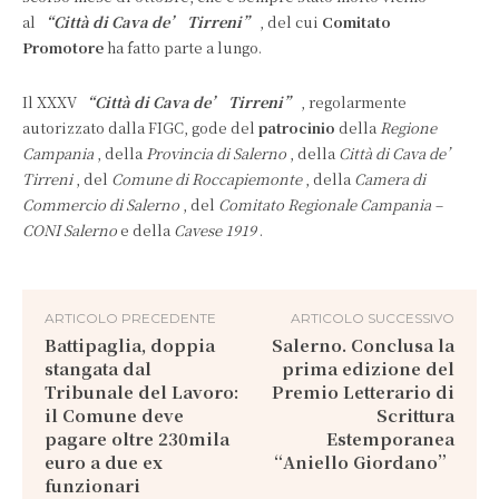
al
“Città di Cava de’ Tirreni”
, del cui
Comitato
Promotore
ha fatto parte a lungo.
Il XXXV
“Città di Cava de’ Tirreni”
, regolarmente
autorizzato dalla FIGC, gode del
patrocinio
della
Regione
Campania
, della
Provincia di Salerno
, della
Città di Cava de’
Tirreni
, del
Comune di Roccapiemonte
, della
Camera di
Commercio di Salerno
, del
Comitato Regionale Campania –
CONI Salerno
e della
Cavese 1919
.
ARTICOLO PRECEDENTE
ARTICOLO SUCCESSIVO
Battipaglia, doppia
Salerno. Conclusa la
stangata dal
prima edizione del
Tribunale del Lavoro:
Premio Letterario di
il Comune deve
Scrittura
pagare oltre 230mila
Estemporanea
euro a due ex
“Aniello Giordano”
funzionari