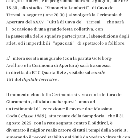
categoria
Allievi
, è in programma
martedì 2 giugno
, alle
ore
18.30
, allo stadio
“Simonetta Lamberti”
di Cava de’
Tirreni. A seguire (
ore 20.30
) si svolgerà la
Cerimonia di
Apertura
del XXXV “Città di Cava de’ Tirreni”, che sarà
l’occasione di una grande
festa
collettiva, con
la
passerella
delle squadre partecipanti, la
benedizione
degli
atleti ed
i
imperdibili
“spaccati”
di spettacolo e folklore.
L’intera
serata inaugurale
(con la partita
Göteborg-
Avellino
e la Cerimonia di Apertura) sarà trasmessa
in
diretta
da
RTC Quarta Rete
, visibile sul
canale
181
del
digitale terrestre
.
Il
momento clou
della Cerimonia si vivrà con la
lettura del
Giuramento
, affidata anche quest’anno ad
un
testimonial
d’eccezione: il cavese doc
Massimo
Coda
(
classe 1988
), attaccante della
Sampdoria
, che il 31
agosto 2025, con la rete segnata contro il Südtirol, è
diventato il
miglior realizzatore
di tutti i tempi della
Serie B
,
superando il record stabilito nel 2008 da
Stefan Schwoch
con