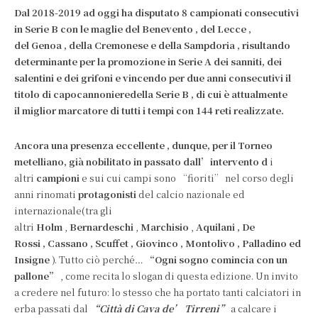
Dal 2018-2019 ad oggi ha disputato
8 campionati
consecutivi
in
​​Serie B
con le maglie del
Benevento
, del
Lecce
,
del
Genoa
, della
Cremonese
e della
Sampdoria
, risultando
determinante per la
promozione
in Serie A dei sanniti, dei
salentini e dei grifoni e vincendo per due anni consecutivi il
titolo di
capocannoniere
della
Serie B
, di cui è attualmente
il
miglior marcatore
di tutti i tempi con
144 reti
realizzate.
Ancora una
presenza eccellente
, dunque, per il Torneo
metelliano, già nobilitato in passato dall’intervento d
i
altri
campioni
e sui cui campi sono “fioriti” nel corso degli
anni rinomati
protagonisti
del calcio nazionale ed
internazionale(tra gli
altri
Holm
,
Bernardeschi
,
Marchisio
,
Aquilani
,
De
Rossi
,
Cassano
,
Scuffet
,
Giovinco
,
Montolivo
,
Palladino
ed
Insigne
). Tutto ciò perché…
“Ogni sogno comincia con un
pallone”
, come recita lo slogan di questa edizione. Un invito
a credere nel futuro: lo stesso che ha portato tanti calciatori in
erba passati dal
“Città di Cava de’ Tirreni”
a calcare i