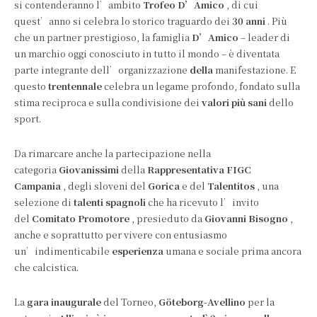
si contenderanno l’ambito
Trofeo D’Amico
, di cui
quest’anno si celebra lo storico traguardo dei
30 anni
. Più
che un partner prestigioso, la famiglia
D’Amico
– leader di
un marchio oggi conosciuto in tutto il mondo – è diventata
parte integrante dell’organizzazione
della
manifestazione. E
questo
trentennale
celebra un legame profondo, fondato sulla
stima reciproca e sulla condivisione dei
valori più sani
dello
sport.
Da rimarcare anche la partecipazione nella
categoria
Giovanissimi
della
Rappresentativa FIGC
Campania
, degli sloveni del
Gorica
e del
Talentitos
, una
selezione di
talenti spagnoli
che ha ricevuto l’invito
del
Comitato Promotore
, presieduto da
Giovanni Bisogno
,
anche e soprattutto per vivere con entusiasmo
un’indimenticabile
esperienza
umana e sociale prima ancora
che calcistica.
La
gara inaugurale
del Torneo,
Göteborg-Avellino
per la