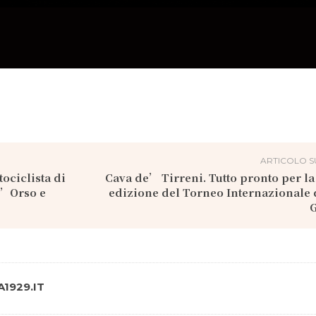
ARTICOLO S
ociclista di
Cava de’ Tirreni. Tutto pronto per l
d’Orso e
edizione del Torneo Internazionale 
G
1929.IT