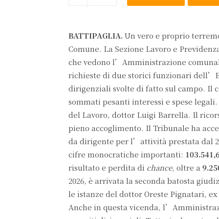
BATTIPAGLIA.
Un vero e proprio terremot
Comune. La Sezione Lavoro e Previdenza 
che vedono l’Amministrazione comunale 
richieste di due storici funzionari dell’
dirigenziali svolte di fatto sul campo. Il
sommati pesanti interessi e spese legali
del Lavoro, dottor Luigi Barrella. Il ric
pieno accoglimento. Il Tribunale ha accer
da dirigente per l’attività prestata dal 2
cifre monocratiche importanti:
103.541,
risultato e perdita di
chance
, oltre a
9.25
2026, è arrivata la seconda batosta giudi
le istanze del dottor Oreste Pignatari, e
Anche in questa vicenda, l’Amministrazi