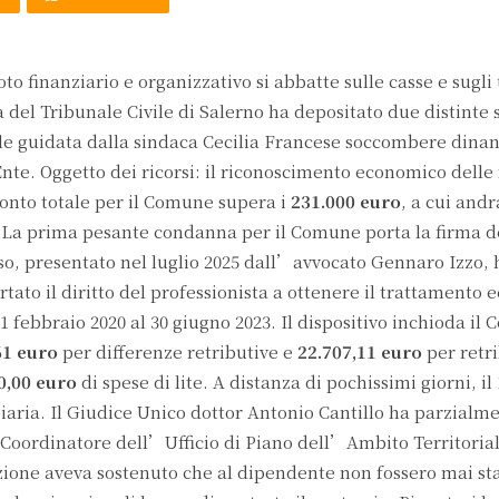
o finanziario e organizzativo si abbatte sulle casse e sugli u
del Tribunale Civile di Salerno ha depositato due distinte
guidata dalla sindaca Cecilia Francese soccombere dinanz
Ente. Oggetto dei ricorsi: il riconoscimento economico dell
 conto totale per il Comune supera i
231.000 euro
, a cui and
. La prima pesante condanna per il Comune porta la firma d
orso, presentato nel luglio 2025 dall’avvocato Gennaro Izzo, 
tato il diritto del professionista a ottenere il trattamento
1 febbraio 2020 al 30 giugno 2023. Il dispositivo inchioda il
61 euro
per differenze retributive e
22.707,11 euro
per retr
0,00 euro
di spese di lite. A distanza di pochissimi giorni, i
ziaria. Il Giudice Unico dottor Antonio Cantillo ha parzialm
x Coordinatore dell’Ufficio di Piano dell’Ambito Territorial
one aveva sostenuto che al dipendente non fossero mai stat