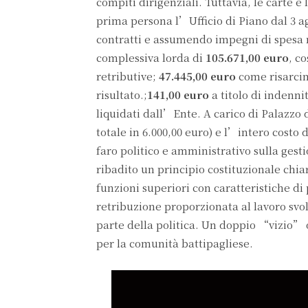
compiti dirigenziali. Tuttavia, le carte e
prima persona l’Ufficio di Piano dal 3 a
contratti e assumendo impegni di spesa 
complessiva lorda di
105.671,00 euro
, c
retributive;
47.445,00 euro
come risarcim
risultato.;
141,00 euro
a titolo di indenni
liquidati dall’Ente. A carico di Palazzo d
totale in 6.000,00 euro) e l’intero cost
faro politico e amministrativo sulla gest
ribadito un principio costituzionale chi
funzioni superiori con caratteristiche di
retribuzione proporzionata al lavoro svo
parte della politica. Un doppio “vizio” 
per la comunità battipagliese.