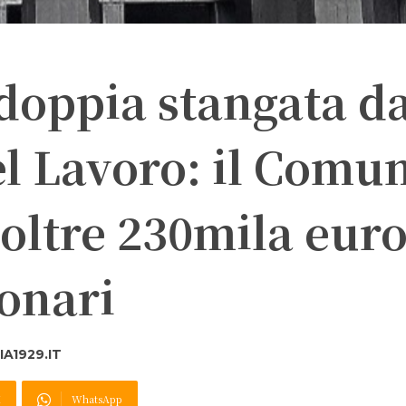
 doppia stangata d
l Lavoro: il Comu
oltre 230mila euro
onari
A1929.IT
X
WhatsApp