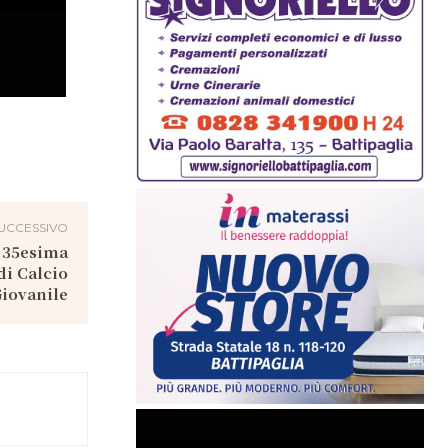
UCCESSIVO
a 35esima
di Calcio
iovanile