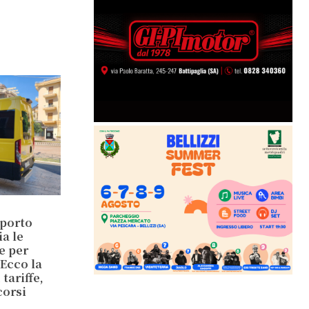
sporto
ia le
e per
 Ecco la
tariffe,
corsi