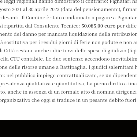
 le leggi regionali hanno dimostrato il contrario: Pignatari ha
gosto 2021 al 30 aprile 2023 (data del pensionamento), firm
rilevanti. Il Comune è stato condannato a pagare a Pignata
osì ripartita dal Consulente Tecnico:
50.085,00 euro
per diff
ento del danno per mancata liquidazione della retribuzion
tà sostitutiva per i residui giorni di ferie non godute e non 
i Città restano anche i due terzi delle spese di giudizio (liq
o della CTU contabile. Le due sentenze accendono inevitabil
ione delle risorse umane a Battipaglia. I giudici salernitani
aro: nel pubblico impiego contrattualizzato, se un dipendent
 prevalenza qualitativa e quantitativa, ha pieno diritto a una
lto, anche in assenza di un formale atto di nomina dirigenzi
organizzativo che oggi si traduce in un pesante debito fuori