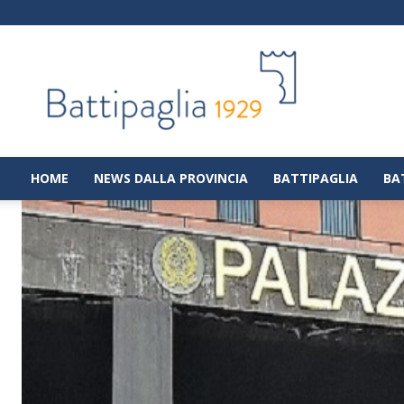
Battipaglia
1929
|
Notizie
dalla
città
di
HOME
NEWS DALLA PROVINCIA
BATTIPAGLIA
BA
Battipaglia