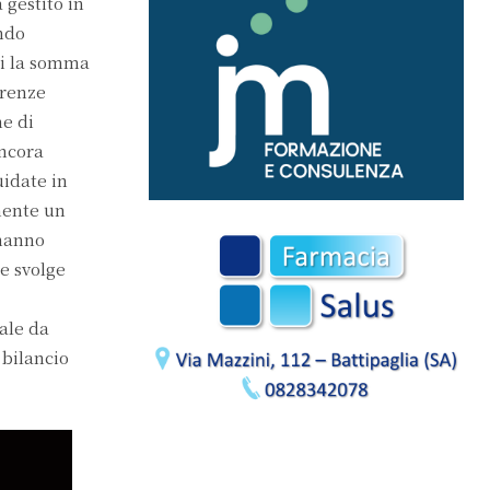
 gestito in
ando
ri la somma
erenze
e di
ancora
uidate in
mente un
 hanno
e svolge
ale da
 bilancio