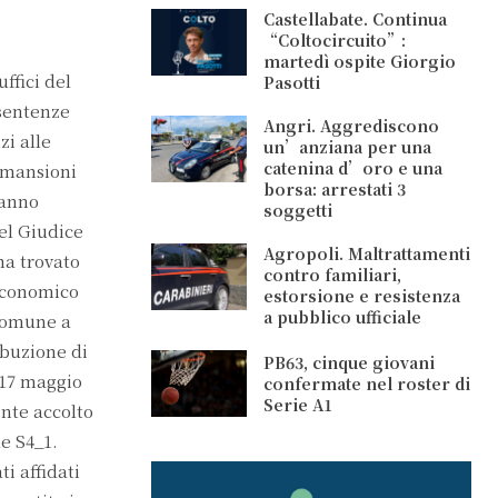
Castellabate. Continua
“Coltocircuito”:
martedì ospite Giorgio
ffici del
Pasotti
 sentenze
Angri. Aggrediscono
i alle
un’anziana per una
catenina d’oro e una
e mansioni
borsa: arrestati 3
ranno
soggetti
el Giudice
Agropoli. Maltrattamenti
ha trovato
contro familiari,
 economico
estorsione e resistenza
a pubblico ufficiale
 Comune a
ibuzione di
PB63, cinque giovani
l 17 maggio
confermate nel roster di
Serie A1
ente accolto
e S4_1.
i affidati