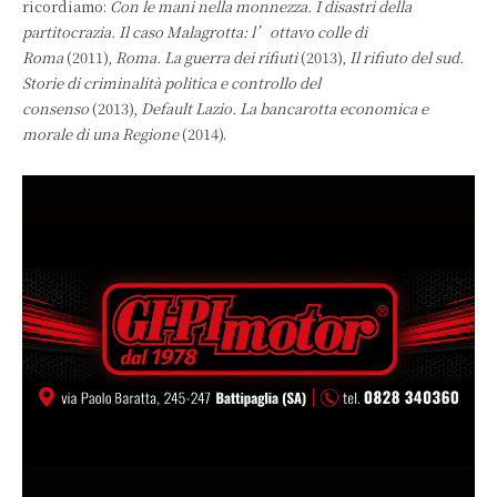
ricordiamo:
Con le mani nella monnezza. I disastri della
partitocrazia. Il caso Malagrotta: l’ottavo colle di
Roma
(2011),
Roma. La guerra dei rifiuti
(2013),
Il rifiuto del sud.
Storie di criminalità politica e controllo del
consenso
(2013),
Default Lazio. La bancarotta economica e
morale di una Regione
(2014).