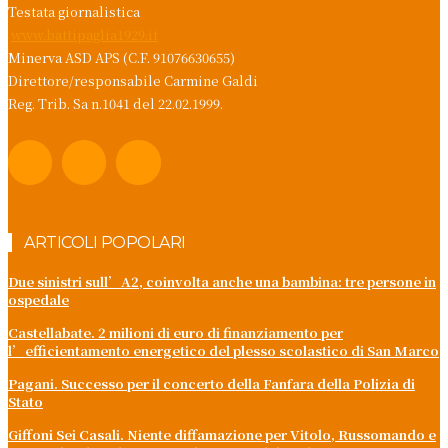
Testata giornalistica
www.battipaglia1929.it
Minerva ASD APS (C.F. 91076630655)
Direttore/responsabile Carmine Galdi
Reg. Trib. Sa n.1041 del 22.02.1999.
ARTICOLI POPOLARI
Due sinistri sull’A2, coinvolta anche una bambina: tre persone in
ospedale
Castellabate. 2 milioni di euro di finanziamento per
l’efficientamento energetico del plesso scolastico di San Marco
Pagani. Successo per il concerto della Fanfara della Polizia di
Stato
Giffoni Sei Casali. Niente diffamazione per Vitolo, Russomando e