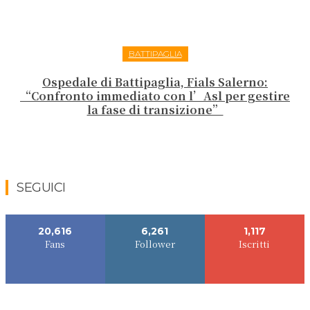
BATTIPAGLIA
Ospedale di Battipaglia, Fials Salerno:
“Confronto immediato con l’Asl per gestire
la fase di transizione”
SEGUICI
20,616
6,261
1,117
Fans
Follower
Iscritti