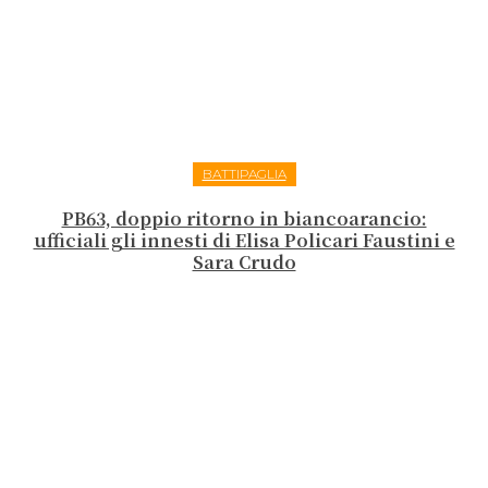
BATTIPAGLIA
PB63, doppio ritorno in biancoarancio:
ufficiali gli innesti di Elisa Policari Faustini e
Sara Crudo