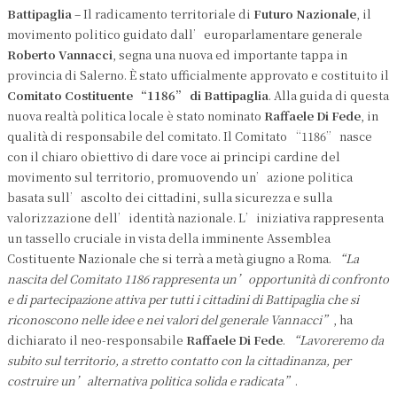
Battipaglia
– Il radicamento territoriale di
Futuro Nazionale
, il
movimento politico guidato dall’europarlamentare generale
Roberto Vannacci
, segna una nuova ed importante tappa in
provincia di Salerno. È stato ufficialmente approvato e costituito il
Comitato Costituente “1186” di Battipaglia
. Alla guida di questa
nuova realtà politica locale è stato nominato
Raffaele Di Fede
, in
qualità di responsabile del comitato. Il Comitato “1186” nasce
con il chiaro obiettivo di dare voce ai principi cardine del
movimento sul territorio, promuovendo un’azione politica
basata sull’ascolto dei cittadini, sulla sicurezza e sulla
valorizzazione dell’identità nazionale. L’iniziativa rappresenta
un tassello cruciale in vista della imminente Assemblea
Costituente Nazionale che si terrà a metà giugno a Roma.
“La
nascita del Comitato 1186 rappresenta un’opportunità di confronto
e di partecipazione attiva per tutti i cittadini di Battipaglia che si
riconoscono nelle idee e nei valori del generale Vannacci”
, ha
dichiarato il neo-responsabile
Raffaele Di Fede
.
“Lavoreremo da
subito sul territorio, a stretto contatto con la cittadinanza, per
costruire un’alternativa politica solida e radicata”
.