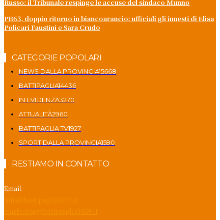
Russo: il Tribunale respinge le accuse del sindaco Munno
PB63, doppio ritorno in biancoarancio: ufficiali gli innesti di Elisa
Policari Faustini e Sara Crudo
CATEGORIE POPOLARI
NEWS DALLA PROVINCIA
15668
BATTIPAGLIA
14436
IN EVIDENZA
3270
ATTUALITÀ
2960
BATTIPAGLIA TV
1927
SPORT DALLA PROVINCIA
1590
RESTIAMO IN CONTATTO
Email
info@battipaglia1929.it
marketing@battipaglia1929.it