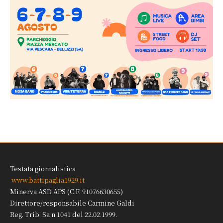
Testata giornalistica
www.battipaglia1929.it
Minerva ASD APS (C.F. 91076630655)
Direttore/responsabile Carmine Galdi
Reg. Trib. Sa n.1041 del 22.02.1999.