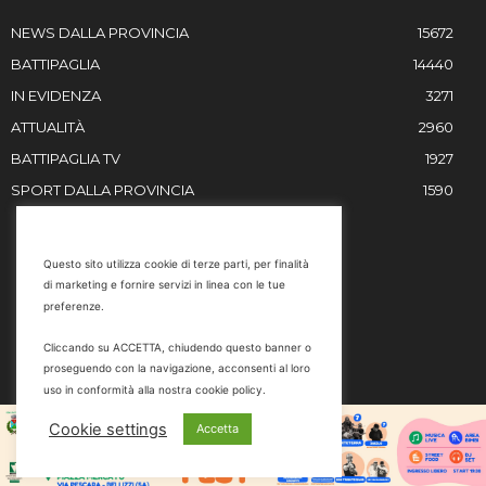
NEWS DALLA PROVINCIA
15672
BATTIPAGLIA
14440
IN EVIDENZA
3271
ATTUALITÀ
2960
BATTIPAGLIA TV
1927
SPORT DALLA PROVINCIA
1590
RESTIAMO IN CONTATTO
Questo sito utilizza cookie di terze parti, per finalità
di marketing e fornire servizi in linea con le tue
Email
preferenze.
info@battipaglia1929.it
Cliccando su ACCETTA, chiudendo questo banner o
marketing@battipaglia1929.it
proseguendo con la navigazione, acconsenti al loro
carminegaldi@virgilio.it
uso in conformità alla nostra cookie policy.
Tel. 0828 302801
Cookie settings
Accetta