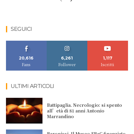
SEGUICI
20,616
6,261
1,117
Fans
Follower
Iscritti
ULTIMI ARTICOLI
Battipaglia. Necrologio: si spento
all’età di 81 anni Antonio
Marrandino
Baronissi. Il Museo FRaC finanziato