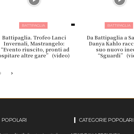
BATTIPAGLIA
BATTIPAGLIA
Battipaglia. Trofeo Lanci
Da Battipaglia a 
Invernali, Mastrangelo:
Danya Kahlo racc
“Evento riuscito, pronti ad
suo nuovo ine
ospitare altre gare” (video)
“Sguardi” (vi
9
I POPOLARI
CATEGORIE POPOLARI