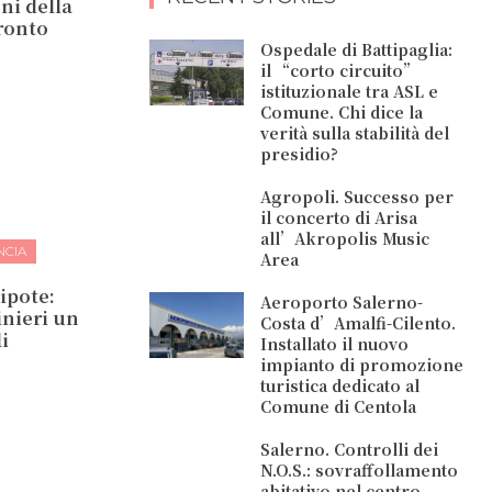
ni della
fronto
Ospedale di Battipaglia:
il “corto circuito”
istituzionale tra ASL e
Comune. Chi dice la
verità sulla stabilità del
presidio?
Agropoli. Successo per
il concerto di Arisa
all’Akropolis Music
NCIA
Area
nipote:
Aeroporto Salerno-
inieri un
Costa d’Amalfi-Cilento.
i
Installato il nuovo
impianto di promozione
turistica dedicato al
Comune di Centola
Salerno. Controlli dei
N.O.S.: sovraffollamento
abitativo nel centro