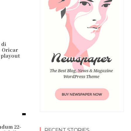
 di
’Oricar
i playout
endum 22-
RECENT STORIES