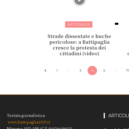
BATTIPAGLIA
Strade dissestate e buche
pericolose: a Battipaglia
cresce la protesta dei
cittadini (video)
1
...
3
4
5
...
7
Testata giornalistica
ARTICOL
www.battipaglia1929.it
Minerva ASD APS (C.F. 91076630655)