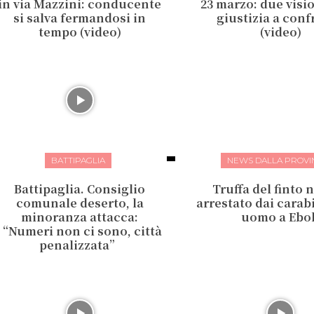
in via Mazzini: conducente
23 marzo: due visio
si salva fermandosi in
giustizia a con
tempo (video)
(video)
BATTIPAGLIA
NEWS DALLA PROVI
Battipaglia. Consiglio
Truffa del finto 
comunale deserto, la
arrestato dai carab
minoranza attacca:
uomo a Ebol
“Numeri non ci sono, città
penalizzata”