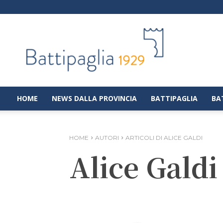
Battipaglia
1929
|
Notizie
dalla
città
di
HOME
NEWS DALLA PROVINCIA
BATTIPAGLIA
BA
Battipaglia
HOME
AUTORI
ARTICOLI DI ALICE GALDI
Alice Galdi