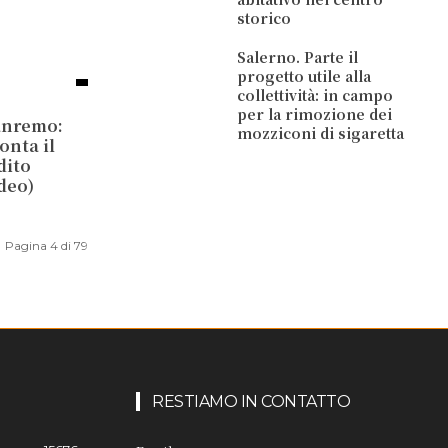
storico
Salerno. Parte il
progetto utile alla
collettività: in campo
per la rimozione dei
Sanremo:
mozziconi di sigaretta
onta il
dito
deo)
Pagina 4 di 79
RESTIAMO IN CONTATTO