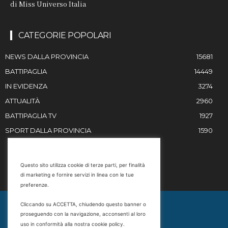
di Miss Universo Italia
CATEGORIE POPOLARI
NEWS DALLA PROVINCIA
15681
BATTIPAGLIA
14449
IN EVIDENZA
3274
ATTUALITÀ
2960
BATTIPAGLIA TV
1927
SPORT DALLA PROVINCIA
1590
RESTIAMO IN CONTATTO
Questo sito utilizza cookie di terze parti, per finalità
di marketing e fornire servizi in linea con le tue
Email
preferenze.
info@battipaglia1929.it
Cliccando su ACCETTA, chiudendo questo banner o
marketing@battipaglia1929.it
proseguendo con la navigazione, acconsenti al loro
carminegaldi@virgilio.it
uso in conformità alla nostra cookie policy.