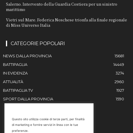
Salerno. Intervento della Guardia Costiera per un sinistro
marittimo
Vietri sul Mare. Federica Noschese trionfa alla finale regionale
di Miss Universo Italia
CATEGORIE POPOLARI
NEWS DALLA PROVINCIA
15681
BATTIPAGLIA
14449
IN EVIDENZA
3274
ATTUALITÀ
2960
BATTIPAGLIA TV
1927
SPORT DALLA PROVINCIA
1590
RESTIAMO IN CONTATTO
Questo sito utilizza cookie di terze parti, per finalità
di marketing e fornire servizi in linea con le tue
Email
preferenze.