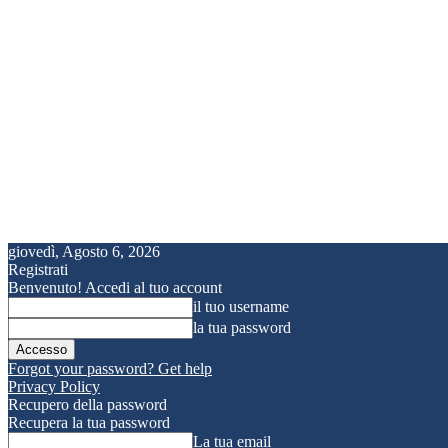
giovedì, Agosto 6, 2026
Registrati
Benvenuto! Accedi al tuo account
il tuo username
la tua password
Forgot your password? Get help
Privacy Policy
Recupero della password
Recupera la tua password
La tua email