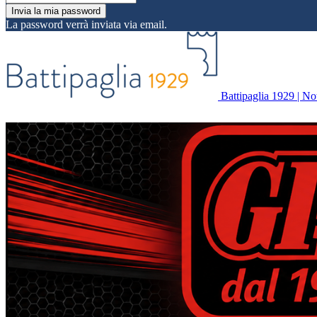
La password verrà inviata via email.
Battipaglia 1929 | Noti