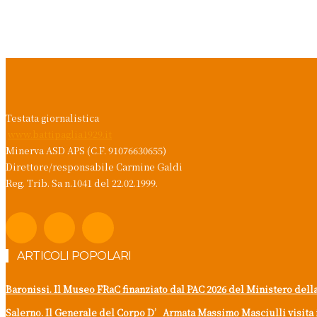
Testata giornalistica
www.battipaglia1929.it
Minerva ASD APS (C.F. 91076630655)
Direttore/responsabile Carmine Galdi
Reg. Trib. Sa n.1041 del 22.02.1999.
ARTICOLI POPOLARI
Baronissi. Il Museo FRaC finanziato dal PAC 2026 del Ministero dell
Salerno. Il Generale del Corpo D’Armata Massimo Masciulli visita 