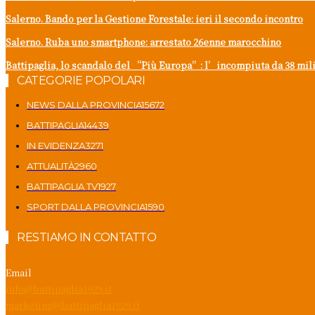
Salerno. Bando per la Gestione Forestale: ieri il secondo incontro
Salerno. Ruba uno smartphone: arrestato 26enne marocchino
Battipaglia, lo scandalo del “Più Europa”: l’incompiuta da 38 milion
CATEGORIE POPOLARI
NEWS DALLA PROVINCIA
15672
BATTIPAGLIA
14439
IN EVIDENZA
3271
ATTUALITÀ
2960
BATTIPAGLIA TV
1927
SPORT DALLA PROVINCIA
1590
RESTIAMO IN CONTATTO
Email
info@battipaglia1929.it
marketing@battipaglia1929.it