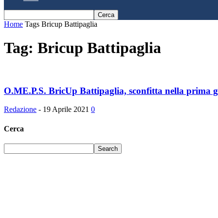
Home
Tags
Bricup Battipaglia
Tag: Bricup Battipaglia
O.ME.P.S. BricUp Battipaglia, sconfitta nella prima g
Redazione
-
19 Aprile 2021
0
Cerca