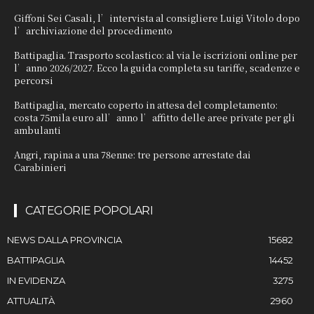
Giffoni Sei Casali, l’intervista al consigliere Luigi Vitolo dopo
l’archiviazione del procedimento
Battipaglia. Trasporto scolastico: al via le iscrizioni online per
l’anno 2026/2027. Ecco la guida completa su tariffe, scadenze e
percorsi
Battipaglia, mercato coperto in attesa del completamento:
costa 75mila euro all’anno l’affitto delle aree private per gli
ambulanti
Angri, rapina a una 78enne: tre persone arrestate dai
Carabinieri
CATEGORIE POPOLARI
NEWS DALLA PROVINCIA
15682
BATTIPAGLIA
14452
IN EVIDENZA
3275
ATTUALITÀ
2960