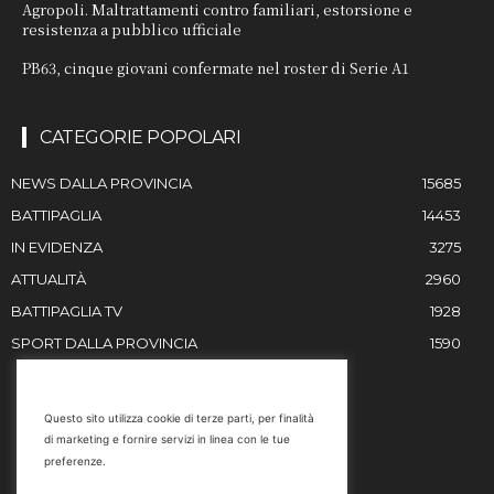
Agropoli. Maltrattamenti contro familiari, estorsione e
resistenza a pubblico ufficiale
PB63, cinque giovani confermate nel roster di Serie A1
CATEGORIE POPOLARI
NEWS DALLA PROVINCIA
15685
BATTIPAGLIA
14453
IN EVIDENZA
3275
ATTUALITÀ
2960
BATTIPAGLIA TV
1928
SPORT DALLA PROVINCIA
1590
RESTIAMO IN CONTATTO
Questo sito utilizza cookie di terze parti, per finalità
di marketing e fornire servizi in linea con le tue
Email
preferenze.
info@battipaglia1929.it