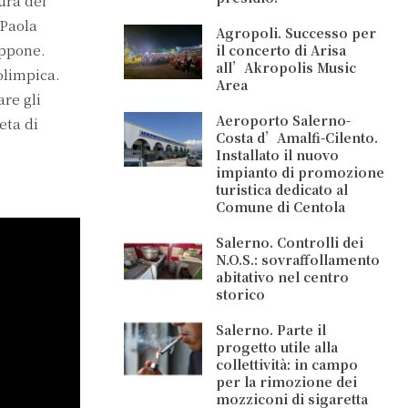
ura dei
 Paola
Agropoli. Successo per
appone.
il concerto di Arisa
all’Akropolis Music
olimpica.
Area
re gli
Aeroporto Salerno-
eta di
Costa d’Amalfi-Cilento.
Installato il nuovo
impianto di promozione
turistica dedicato al
Comune di Centola
Salerno. Controlli dei
N.O.S.: sovraffollamento
abitativo nel centro
storico
Salerno. Parte il
progetto utile alla
collettività: in campo
per la rimozione dei
mozziconi di sigaretta