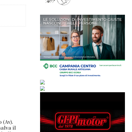
 (Av).
alva il