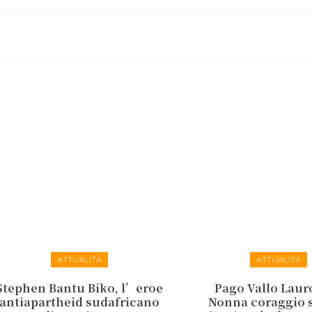
ATTUALITÀ
ATTUALITÀ
Stephen Bantu Biko, l’eroe
Pago Vallo Lauro
antiapartheid sudafricano
Nonna coraggio s