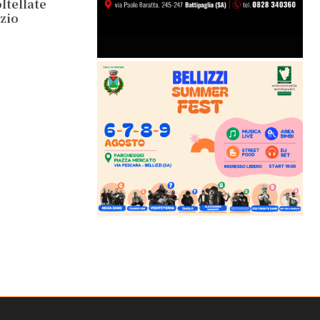
ltellate
 zio