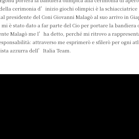
a Egonu porterà la bandiera olimpica alla cerimonia di apert
 della cerimonia d’inizio giochi olimpici è la schiacciatrice
al presidente del Coni Giovanni Malagò al suo arrivo in Gi
i è stato dato a far parte del Cio per portare la bandiera 
ente Malagò me l’ha detto, perché mi ritrovo a rappresenta
esponsabilità: attraverso me esprimerò e sfilerò per ogni atl
lista azzurra dell’Italia Team.