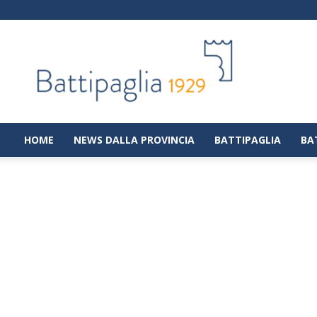
Battipaglia
1929
|
Notizie
dalla
città
di
HOME
NEWS DALLA PROVINCIA
BATTIPAGLIA
BA
Battipaglia