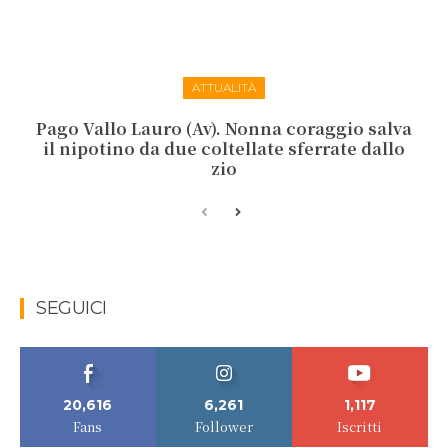
ATTUALITÀ
Pago Vallo Lauro (Av). Nonna coraggio salva
il nipotino da due coltellate sferrate dallo
zio
SEGUICI
20,616
6,261
1,117
Fans
Follower
Iscritti