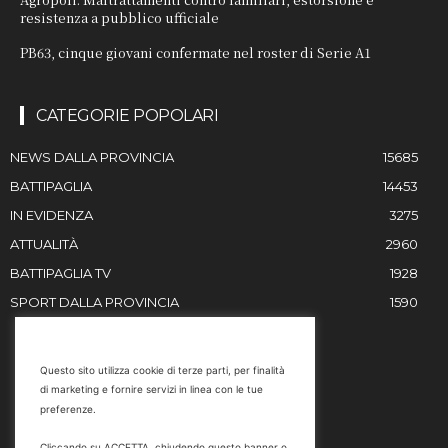
resistenza a pubblico ufficiale
PB63, cinque giovani confermate nel roster di Serie A1
CATEGORIE POPOLARI
NEWS DALLA PROVINCIA
15685
BATTIPAGLIA
14453
IN EVIDENZA
3275
ATTUALITÀ
2960
BATTIPAGLIA TV
1928
SPORT DALLA PROVINCIA
1590
RESTIAMO IN CONTATTO
Questo sito utilizza cookie di terze parti, per finalità
di marketing e fornire servizi in linea con le tue
Email
preferenze.
info@battipaglia1929.it
Cliccando su ACCETTA, chiudendo questo banner o