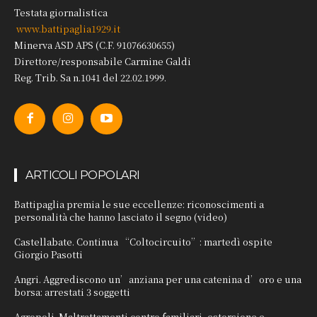
Testata giornalistica
www.battipaglia1929.it
Minerva ASD APS (C.F. 91076630655)
Direttore/responsabile Carmine Galdi
Reg. Trib. Sa n.1041 del 22.02.1999.
ARTICOLI POPOLARI
Battipaglia premia le sue eccellenze: riconoscimenti a
personalità che hanno lasciato il segno (video)
Castellabate. Continua “Coltocircuito”: martedì ospite
Giorgio Pasotti
Angri. Aggrediscono un’anziana per una catenina d’oro e una
borsa: arrestati 3 soggetti
Agropoli. Maltrattamenti contro familiari, estorsione e