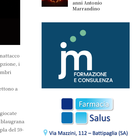
anni Antonio
Marrandino
enattacco
pzione, i
embri
ettono a
 giocate
a blaugrana
pla del 59-