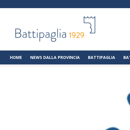
Battipaglia
1929
|
Notizie
dalla
città
di
HOME
NEWS DALLA PROVINCIA
BATTIPAGLIA
BA
Battipaglia