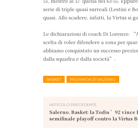
51, mentre al 37′ quella del 63-55. Eppu
serie di triple quasi surreali (Lestini e 
quasi. Allo scadere, infatti, la Virtus si 
Le dichiarazioni di coach Di Lorenzo: “
scelta di voler difendere a zona per qua
abbiamo conquistato un successo prezioso
dalla squadra e dalla società”.
BASKET
PROVINCIA DI SALERNO
ARTICOLO PRECEDENTE
Salerno. Basket: la Todis ’92 vince 
semifinale playoff contro la Virtus 