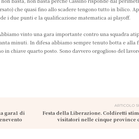
re non basta, non basta perché Cassino risponde dal perimet
Borsato) che quasi fino allo scadere tengono tutto in bilico. A
gode i due punti e la qualificazione matematica ai playoff.
Abbiamo vinto una gara importante contro una squadra atipi
ranta minuti. In difesa abbiamo sempre tenuto botta e alla f
 in chiave quarto posto. Sono davvero orgoglioso del lavor
ARTICOLO S
la gara1 di
Festa della Liberazione. Coldiretti sti
Benevento
visitatori nelle cinque provinc