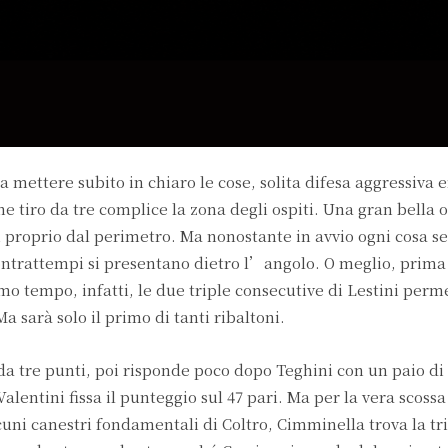
 mettere subito in chiaro le cose, solita difesa aggressiva 
 tiro da tre complice la zona degli ospiti. Una gran bella o
ati proprio dal perimetro. Ma nonostante in avvio ogni cosa s
contrattempi si presentano dietro l’angolo. O meglio, prima
mo tempo, infatti, le due triple consecutive di Lestini perm
Ma sarà solo il primo di tanti ribaltoni.
o da tre punti, poi risponde poco dopo Teghini con un paio di
alentini fissa il punteggio sul 47 pari. Ma per la vera scoss
uni canestri fondamentali di Coltro, Cimminella trova la tri