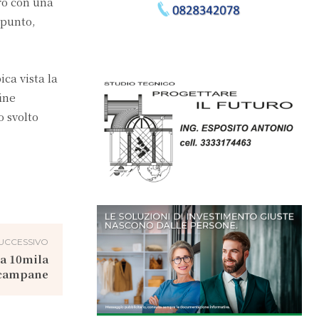
ro con una
ppunto,
ca vista la
ine
o svolto
UCCESSIVO
ma 10mila
e campane