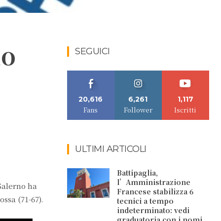
no
SEGUICI
20,616
6,261
1,117
Fans
Follower
Iscritti
ULTIMI ARTICOLI
Battipaglia,
l’Amministrazione
 Salerno ha
Francese stabilizza 6
ssa (71-67).
tecnici a tempo
indeterminato: vedi
graduatoria con i nomi