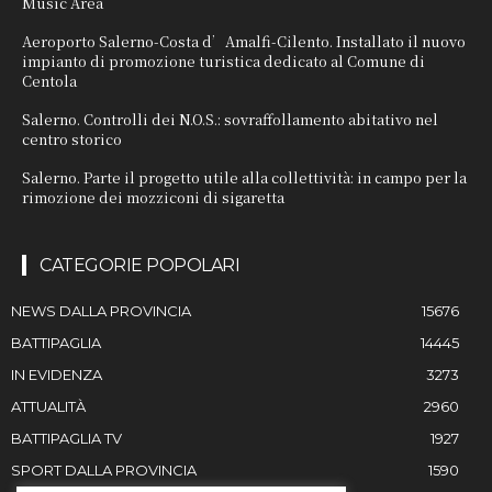
Music Area
Aeroporto Salerno-Costa d’Amalfi-Cilento. Installato il nuovo
impianto di promozione turistica dedicato al Comune di
Centola
Salerno. Controlli dei N.O.S.: sovraffollamento abitativo nel
centro storico
Salerno. Parte il progetto utile alla collettività: in campo per la
rimozione dei mozziconi di sigaretta
CATEGORIE POPOLARI
NEWS DALLA PROVINCIA
15676
BATTIPAGLIA
14445
IN EVIDENZA
3273
ATTUALITÀ
2960
BATTIPAGLIA TV
1927
SPORT DALLA PROVINCIA
1590