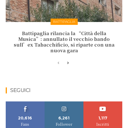
BATTIPAGLIA
Battipaglia rilancia la “Città della
Musica”: annullato il vecchio bando
sull’ex Tabacchificio, si riparte con una
nuova gara
SEGUICI
20,616
6,261
1,117
Fans
Follower
Iscritti