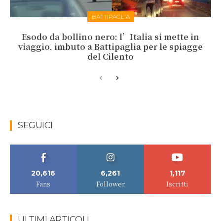
BATTIPAGLIA
Esodo da bollino nero: l’Italia si mette in
viaggio, imbuto a Battipaglia per le spiagge
del Cilento
SEGUICI
20,616
6,261
1,117
Fans
Follower
Iscritti
ULTIMI ARTICOLI