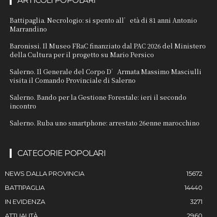
ARTICOLI POPOLARI
Battipaglia. Necrologio: si spento all’età di 81 anni Antonio
Marrandino
Baronissi. Il Museo FRaC finanziato dal PAC 2026 del Ministero
della Cultura per il progetto su Mario Persico
Salerno. Il Generale del Corpo D’Armata Massimo Masciulli
visita il Comando Provinciale di Salerno
Salerno. Bando per la Gestione Forestale: ieri il secondo
incontro
Salerno. Ruba uno smartphone: arrestato 26enne marocchino
CATEGORIE POPOLARI
NEWS DALLA PROVINCIA
15672
BATTIPAGLIA
14440
IN EVIDENZA
3271
ATTUALITÀ
2960