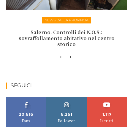
NEWS DALLA PROVINCIA
Salerno. Controlli dei N.O.S.:
sovraffollamento abitativo nel centro
storico
SEGUICI
20,616
6,261
1,117
Fans
Follower
Iscritti