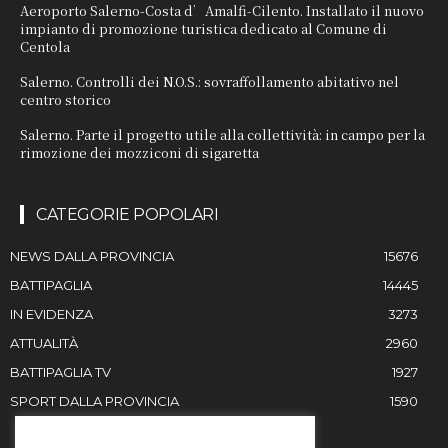
Aeroporto Salerno-Costa d’Amalfi-Cilento. Installato il nuovo
impianto di promozione turistica dedicato al Comune di
Centola
Salerno. Controlli dei N.O.S.: sovraffollamento abitativo nel
centro storico
Salerno. Parte il progetto utile alla collettività: in campo per la
rimozione dei mozziconi di sigaretta
CATEGORIE POPOLARI
NEWS DALLA PROVINCIA
15676
BATTIPAGLIA
14445
IN EVIDENZA
3273
ATTUALITÀ
2960
BATTIPAGLIA TV
1927
SPORT DALLA PROVINCIA
1590