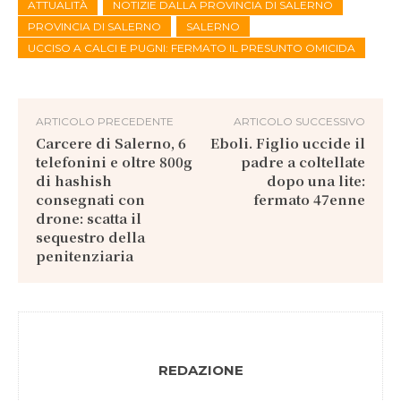
ATTUALITÀ
NOTIZIE DALLA PROVINCIA DI SALERNO
PROVINCIA DI SALERNO
SALERNO
UCCISO A CALCI E PUGNI: FERMATO IL PRESUNTO OMICIDA
ARTICOLO PRECEDENTE
ARTICOLO SUCCESSIVO
Carcere di Salerno, 6
Eboli. Figlio uccide il
telefonini e oltre 800g
padre a coltellate
di hashish
dopo una lite:
consegnati con
fermato 47enne
drone: scatta il
sequestro della
penitenziaria
REDAZIONE