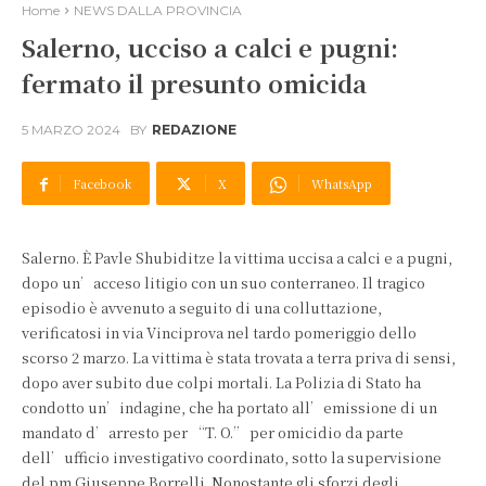
Home
NEWS DALLA PROVINCIA
Salerno, ucciso a calci e pugni:
fermato il presunto omicida
5 MARZO 2024
BY
REDAZIONE
Facebook
X
WhatsApp
Salerno. È Pavle Shubiditze la vittima uccisa a calci e a pugni,
dopo un’acceso litigio con un suo conterraneo. Il tragico
episodio è avvenuto a seguito di una colluttazione,
verificatosi in via Vinciprova nel tardo pomeriggio dello
scorso 2 marzo. La vittima è stata trovata a terra priva di sensi,
dopo aver subito due colpi mortali. La Polizia di Stato ha
condotto un’indagine, che ha portato all’emissione di un
mandato d’arresto per “T. O.” per omicidio da parte
dell’ufficio investigativo coordinato, sotto la supervisione
del pm Giuseppe Borrelli. Nonostante gli sforzi degli