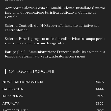
Aeroporto Salerno-Costa d’Amalfi-Cilento. Installato il nuovo
impianto di promozione turistica dedicato al Comune di
Centola
Salerno. Controlli dei N.O.S.: sovraffollamento abitativo nel
centro storico
Salerno. Parte il progetto utile alla collettività: in campo per la
rimozione dei mozziconi di sigaretta
Battipaglia, l’Amministrazione Francese stabilizza 6 tecnici a
tempo indeterminato: vedi graduatoria con i nomi
CATEGORIE POPOLARI
NEWS DALLA PROVINCIA
15676
BATTIPAGLIA
14444
IN EVIDENZA
3272
ATTUALITÀ
2960
BATTIPAGLIA TV
1927